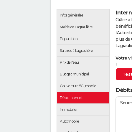
Intern
Infos générales
Grâce à 
bénéfici
Mairie de Lagraulière
l'Autor
Population
plus de 
Lagrauli
Salaires à Lagraulière
Votre v
Prix de l'eau
!
Test
Budget municipal
Couverture 5G, mobile
Débits
Débit Internet
Source
Immobilier
Automobile