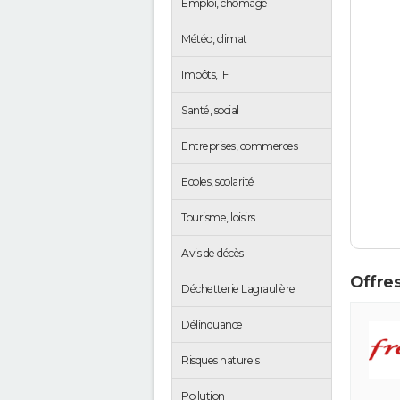
Emploi, chômage
Météo, climat
Impôts, IFI
Santé, social
Entreprises, commerces
Ecoles, scolarité
Tourisme, loisirs
Avis de décès
Offres
Déchetterie Lagraulière
Délinquance
Risques naturels
Pollution