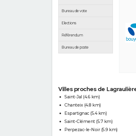
Bureau de vote
Elections
Référendum
Bureau de poste
Villes proches de Lagraulièr
Saint-Jal
(4.6 km)
Chanteix
(4.8 km)
Espartignac
(5.4 km)
Saint-Clément
(5.7 km)
Perpezac-le-Noir
(5.9 km)