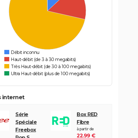
Débit inconnu
Haut-débit (de 3 à 30 megabits)
Très Haut-débit (de 30 à 100 megabits)
Ultra Haut-débit (plus de 100 megabits)
 internet
Série
Box RED
Spéciale
Fibre
à partir de
Freebox
22.99 €
Pop S