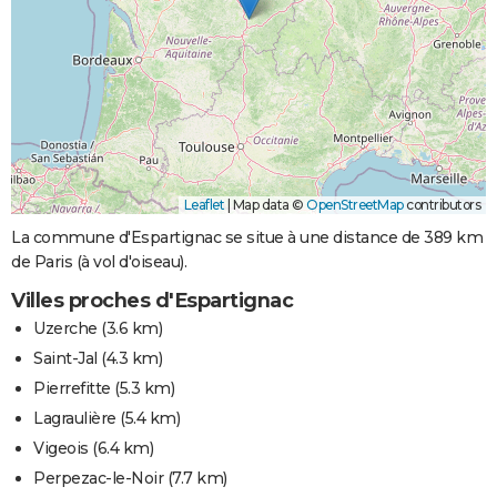
Leaflet
|
Map data ©
OpenStreetMap
contributors
La commune d'Espartignac se situe à une distance de 389 km
de Paris (à vol d'oiseau).
Villes proches d'Espartignac
Uzerche
(3.6 km)
Saint-Jal
(4.3 km)
Pierrefitte
(5.3 km)
Lagraulière
(5.4 km)
Vigeois
(6.4 km)
Perpezac-le-Noir
(7.7 km)