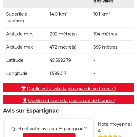
des villes
Superficie
14,0 km²
18,1 km²
(surface)
Altitude min.
292 mètre(s)
194 mètres
Altitude max.
472 mètre(s)
395 mètres
Latitude
45.399279
-
Longitude
1.595017
-
Quelle est la ville la plus grande de France ?
Quelle est la ville la plus haute de France ?
Avis sur Espartignac
Note moyenne :
Quel est votre avis sur Espartignac ?
4