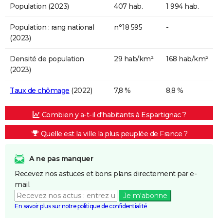
Population (2023)
407 hab.
1 994 hab.
Population : rang national
n°18 595
-
(2023)
Densité de population
29 hab/km²
168 hab/km²
(2023)
Taux de chômage
(2022)
7,8 %
8,8 %
Combien y a-t-il d'habitants à Espartignac ?
Quelle est la ville la plus peuplée de France ?
A ne pas manquer
Recevez nos astuces et bons plans directement par e-
mail.
Je m'abonne
En savoir plus sur notre politique de confidentialité