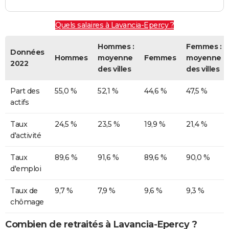
Quels salaires à Lavancia-Epercy ?
Hommes :
Femmes :
Données
Hommes
moyenne
Femmes
moyenne
2022
des villes
des villes
Part des
55,0 %
52,1 %
44,6 %
47,5 %
actifs
Taux
24,5 %
23,5 %
19,9 %
21,4 %
d'activité
Taux
89,6 %
91,6 %
89,6 %
90,0 %
d'emploi
Taux de
9,7 %
7,9 %
9,6 %
9,3 %
chômage
Combien de retraités à Lavancia-Epercy ?