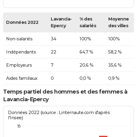
Lavancia-
% des
Moyenne
Données 2022
Epercy
salariés
des villes
Non-salariés
34
100%
100%
Indépendants
22
64,7 %
58,2 %
Employeurs
7
20,6 %
35,6 %
Aides familiaux
0
0,0 %
0,9 %
Temps partiel des hommes et des femmes à
Lavancia-Epercy
Données 2022 (source : Linternaute.com d'après
l'Insee)
15