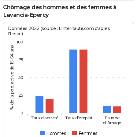
Chômage des hommes et des femmes à
Lavancia-Epercy
Données 2022 (source : Linternaute.com d'après
l'Insee)
100
% de la pop. active de 15-64 ans
75
50
25
0
Taux d'activité
Taux d'emploi
Taux de
chômage
Hommes
Femmes