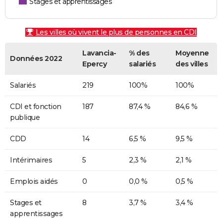
Stages et apprentissages
Les villes où vivent le plus de personnes en CDI
Lavancia-
% des
Moyenne
Données 2022
Epercy
salariés
des villes
Salariés
219
100%
100%
CDI et fonction
187
87,4 %
84,6 %
publique
CDD
14
6,5 %
9,5 %
Intérimaires
5
2,3 %
2,1 %
Emplois aidés
0
0,0 %
0,5 %
Stages et
8
3,7 %
3,4 %
apprentissages