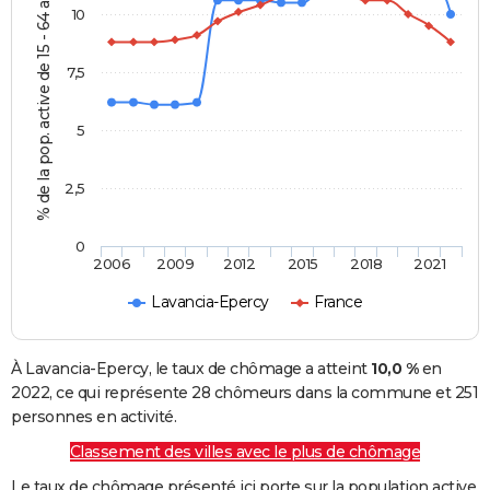
% de la pop. active de 15 - 64 ans
10
7,5
5
2,5
0
2006
2009
2012
2015
2018
2021
Lavancia-Epercy
France
À Lavancia-Epercy, le taux de chômage a atteint
10,0 %
en
2022, ce qui représente 28 chômeurs dans la commune et 251
personnes en activité.
Classement des villes avec le plus de chômage
Le taux de chômage présenté ici porte sur la population active