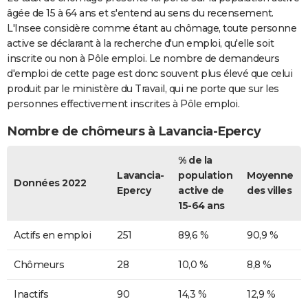
âgée de 15 à 64 ans et s'entend au sens du recensement.
L'Insee considère comme étant au chômage, toute personne
active se déclarant à la recherche d'un emploi, qu'elle soit
inscrite ou non à Pôle emploi. Le nombre de demandeurs
d'emploi de cette page est donc souvent plus élevé que celui
produit par le ministère du Travail, qui ne porte que sur les
personnes effectivement inscrites à Pôle emploi.
Nombre de chômeurs à Lavancia-Epercy
% de la
Lavancia-
population
Moyenne
Données 2022
Epercy
active de
des villes
15-64 ans
Actifs en emploi
251
89,6 %
90,9 %
Chômeurs
28
10,0 %
8,8 %
Inactifs
90
14,3 %
12,9 %