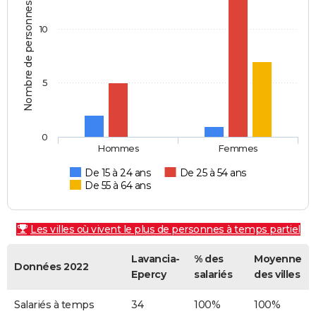
Nombre de personnes
10
5
0
Hommes
Femmes
De 15 à 24 ans
De 25 à 54 ans
De 55 à 64 ans
Les villes où vivent le plus de personnes à temps partiel
Lavancia-
% des
Moyenne
Données 2022
Epercy
salariés
des villes
Salariés à temps
34
100%
100%