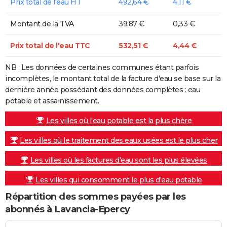
Prix total de l'eau HT
492,64 €
4,11 €
Montant de la TVA
39,87 €
0,33 €
Prix total de l'eau TTC
532,51 €
4,44 €
NB : Les données de certaines communes étant parfois
incomplètes, le montant total de la facture d'eau se base sur la
dernière année possédant des données complètes : eau
potable et assainissement.
Les villes où l'eau potable est la plus chère
Les villes où le traitement des eaux usées est le plus cher
Les villes où les factures d'eau sont les plus élevées
Les villes qui consomment le plus d'eau potable
Répartition des sommes payées par les
abonnés à Lavancia-Epercy