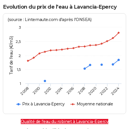
Evolution du prix de l'eau à Lavancia-Epercy
(source : Linternaute.com d'après l'ONSEA)
3
Tarif de l'eau (€/m3)
2,5
2
1,5
1
2016
2014
2024
2012
2022
2010
2020
2008
2018
Prix à Lavancia-Epercy
Moyenne nationale
Qualité de l'eau du robinet à Lavancia-Epercy