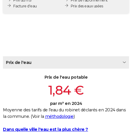
Prix du m3
Prix de l'abonnement
City break
Voyage de noces
Climat
Destinations
Voyage nature
Forum
+
Facture d'eau
Prix des eaux usées
PHOTO
GUIDES D'ACHAT
BONS PLANS
CARTE DE VOEUX
Carte Bonne année
Carte Pâques
Carte de Noël
Carte Saint-Valentin
Carte d'anniversaire
DICTIONNAIRE
Prix de l'eau
Biographies
Expressions
Dictionnaire
Citations
Proverbes
PROGRAMME TV
Prix de l'eau potable
COPAINS D'AVANT
1,84 €
Se connecter
Collèges
Universités
Service militaire
S'inscrire
Lycées
Primaires
Entreprises
Avis de recherche
AVIS DE DÉCÈS
FORUM
par m³ en 2024
Moyenne des tarifs de l'eau du robinet déclarés en 2024 dans
Lifestyle
Sport
Television
Cinema
Bricolage
Culture
Auto
Voyage
la commune. (Voir la
méthodologie
)
Dans quelle ville l'eau est la plus chère ?