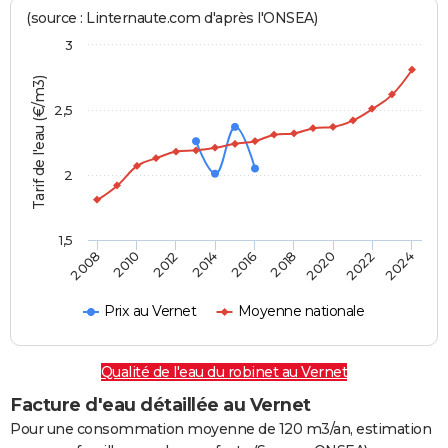
(source : Linternaute.com d'après l'ONSEA)
3
Tarif de l'eau (€/m3)
2,5
2
1,5
2016
2014
2024
2012
2022
2010
2020
2008
2018
Prix au Vernet
Moyenne nationale
Qualité de l'eau du robinet au Vernet
Facture d'eau détaillée au Vernet
Pour une consommation moyenne de 120 m3/an, estimation