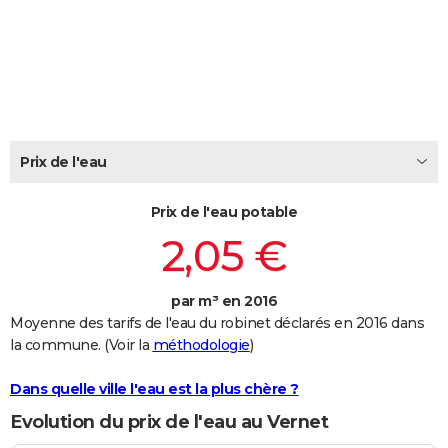
City break
Voyage de noces
Climat
Destinations
Voyage nature
Forum
+
PHOTO
GUIDES D'ACHAT
BONS PLANS
CARTE DE VOEUX
Prix de l'eau
Carte Bonne année
Carte Pâques
Carte de Noël
Carte Saint-Valentin
Carte d'anniversaire
DICTIONNAIRE
Prix de l'eau potable
Biographies
Expressions
Dictionnaire
Citations
Proverbes
PROGRAMME TV
2,05 €
COPAINS D'AVANT
par m³ en 2016
Se connecter
Collèges
Universités
Service militaire
S'inscrire
Lycées
Primaires
Entreprises
Avis de recherche
AVIS DE DÉCÈS
Moyenne des tarifs de l'eau du robinet déclarés en 2016 dans
la commune. (Voir la
méthodologie
)
FORUM
Lifestyle
Sport
Television
Cinema
Bricolage
Culture
Auto
Voyage
Dans quelle ville l'eau est la plus chère ?
Evolution du prix de l'eau au Vernet