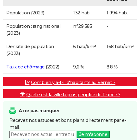
Population (2023)
132 hab.
1 994 hab.
Population : rang national
n°29 585
-
(2023)
Densité de population
6 hab/km²
168 hab/km²
(2023)
Taux de chômage
(2022)
9,6 %
8,8 %
Combien y a-t-il d'habitants au Vernet ?
Quelle est la ville la plus peuplée de France ?
A ne pas manquer
Recevez nos astuces et bons plans directement par e-
mail.
Je m'abonne