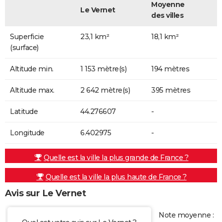
Moyenne
Le Vernet
des villes
Superficie
23,1 km²
18,1 km²
(surface)
Altitude min.
1 153 mètre(s)
194 mètres
Altitude max.
2 642 mètre(s)
395 mètres
Latitude
44.276607
-
Longitude
6.402975
-
Quelle est la ville la plus grande de France ?
Quelle est la ville la plus haute de France ?
Avis sur Le Vernet
Note moyenne :