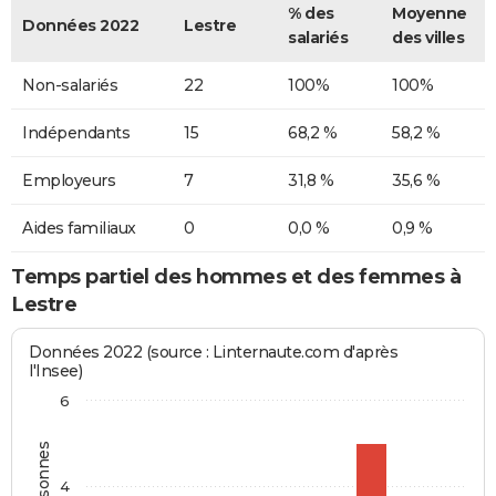
% des
Moyenne
Données 2022
Lestre
salariés
des villes
Non-salariés
22
100%
100%
Indépendants
15
68,2 %
58,2 %
Employeurs
7
31,8 %
35,6 %
Aides familiaux
0
0,0 %
0,9 %
Temps partiel des hommes et des femmes à
Lestre
Données 2022 (source : Linternaute.com d'après
l'Insee)
6
4