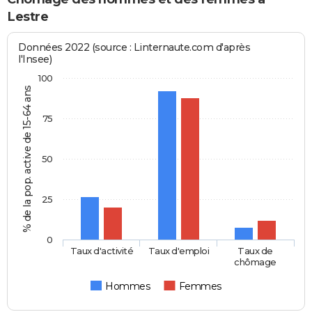
Lestre
Données 2022 (source : Linternaute.com d'après
l'Insee)
100
% de la pop. active de 15-64 ans
75
50
25
0
Taux d'activité
Taux d'emploi
Taux de
chômage
Hommes
Femmes