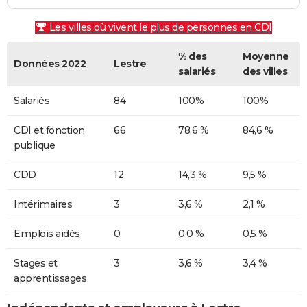
Les villes où vivent le plus de personnes en CDI
% des
Moyenne
Données 2022
Lestre
salariés
des villes
Salariés
84
100%
100%
CDI et fonction
66
78,6 %
84,6 %
publique
CDD
12
14,3 %
9,5 %
Intérimaires
3
3,6 %
2,1 %
Emplois aidés
0
0,0 %
0,5 %
Stages et
3
3,6 %
3,4 %
apprentissages