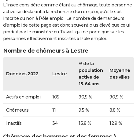
L'Insee considère comme étant au chômage, toute personne
active se déclarant à la recherche d'un emploi, qu'elle soit
inscrite ou non à Pôle emploi. Le nombre de demandeurs
d'emploi de cette page est donc souvent plus élevé que celui
produit par le ministère du Travail, qui ne porte que sur les
personnes effectivement inscrites à Pôle emploi.
Nombre de chômeurs à Lestre
% de la
population
Moyenne
Données 2022
Lestre
active de
des villes
15-64 ans
Actifs en emploi
105
90,5 %
90,9 %
Chômeurs
11
9,5 %
8,8 %
Inactifs
34
13,8 %
12,9 %
Chômage des hommes et des femmes à