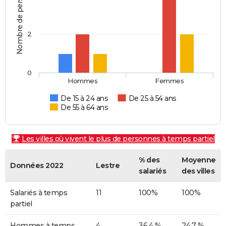
Nombre de personnes
2
0
Hommes
Femmes
De 15 à 24 ans
De 25 à 54 ans
De 55 à 64 ans
Les villes où vivent le plus de personnes à temps partiel
% des
Moyenne
Données 2022
Lestre
salariés
des villes
Salariés à temps
11
100%
100%
partiel
Hommes à temps
4
36,4 %
24,7 %