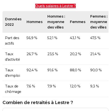
Quels salaires à Lestre ?
Hommes :
Femmes :
Données
Hommes
moyenne
Femmes
moyenne
2022
des villes
des villes
Part des
56,9 %
52,1 %
43,1 %
47,5 %
actifs
Taux
26,7 %
23,5 %
20,2 %
21,4 %
d'activité
Taux
92,4 %
91,6 %
88,0 %
90,0 %
d'emploi
Taux de
7,6 %
7,9 %
12,0 %
9,3 %
chômage
Combien de retraités à Lestre ?