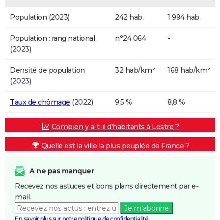
Population (2023)
242 hab.
1 994 hab.
Population : rang national
n°24 064
-
(2023)
Densité de population
32 hab/km²
168 hab/km²
(2023)
Taux de chômage
(2022)
9,5 %
8,8 %
Combien y a-t-il d'habitants à Lestre ?
Quelle est la ville la plus peuplée de France ?
A ne pas manquer
Recevez nos astuces et bons plans directement par e-
mail.
Je m'abonne
En savoir plus sur notre politique de confidentialité