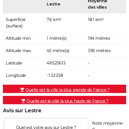
Moyenne
Lestre
des villes
Superficie
7,6 km²
18,1 km²
(surface)
Altitude min.
1 mètre(s)
194 mètres
Altitude max.
45 mètre(s)
395 mètres
Latitude
49.525613
-
Longitude
-1.32238
-
Quelle est la ville la plus grande de France ?
Quelle est la ville la plus haute de France ?
Avis sur Lestre
Note moyenne :
Quel est votre avis sur Lestre ?