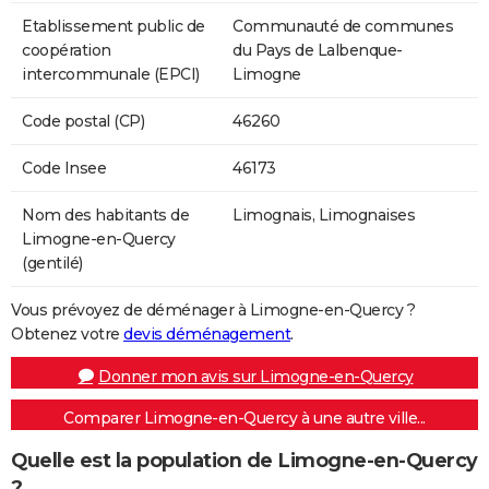
Etablissement public de
Communauté de communes
coopération
du Pays de Lalbenque-
intercommunale (EPCI)
Limogne
Code postal (CP)
46260
Code Insee
46173
Nom des habitants de
Limognais, Limognaises
Limogne-en-Quercy
(gentilé)
Vous prévoyez de déménager à Limogne-en-Quercy ?
Obtenez votre
devis déménagement
.
Donner mon avis sur Limogne-en-Quercy
Comparer Limogne-en-Quercy à une autre ville...
Quelle est la population de Limogne-en-Quercy
?