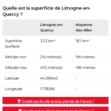
Quelle est la superficie de Limogne-en-
Quercy ?
Limogne-en-
Moyenne
Quercy
des villes
Superficie
32,3 km²
18,1 km²
(surface)
Altitude min.
214 mètre(s)
194 mètres
Altitude max.
403 mètre(s)
395 mètres
Latitude
44.396643
-
Longitude
1.778296
-
Quelle est la ville la plus grande de France ?