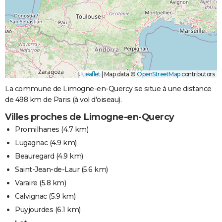
Leaflet
|
Map data ©
OpenStreetMap
contributors
La commune de Limogne-en-Quercy se situe à une distance
de 498 km de Paris (à vol d'oiseau).
Villes proches de Limogne-en-Quercy
Promilhanes
(4.7 km)
Lugagnac
(4.9 km)
Beauregard
(4.9 km)
Saint-Jean-de-Laur
(5.6 km)
Varaire
(5.8 km)
Calvignac
(5.9 km)
Puyjourdes
(6.1 km)