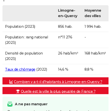
Limogne-
Moyenne
en-Quercy
des villes
Population (2023)
856 hab.
1 994 hab.
Population : rang national
n°11 276
-
(2023)
Densité de population
26 hab/km²
168 hab/km²
(2023)
Taux de chômage
(2022)
14,6 %
8,8 %
Combien y a-t-il d'habitants à Limogne-en-Quercy ?
Quelle est la ville la plus peuplée de France ?
A ne pas manquer