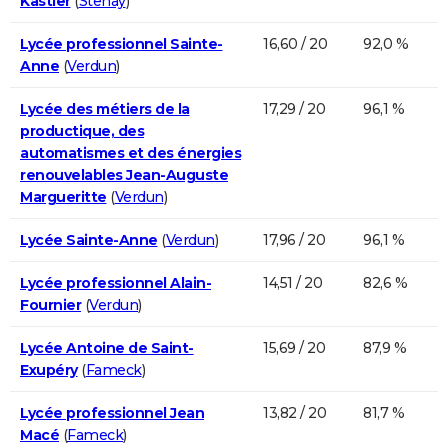
Kastler
(
Stenay
)
Lycée professionnel Sainte-
16,60 / 20
92,0 %
Anne
(
Verdun
)
Lycée des métiers de la
17,29 / 20
96,1 %
productique, des
automatismes et des énergies
renouvelables Jean-Auguste
Margueritte
(
Verdun
)
Lycée Sainte-Anne
(
Verdun
)
17,96 / 20
96,1 %
Lycée professionnel Alain-
14,51 / 20
82,6 %
Fournier
(
Verdun
)
Lycée Antoine de Saint-
15,69 / 20
87,9 %
Exupéry
(
Fameck
)
Lycée professionnel Jean
13,82 / 20
81,7 %
Macé
(
Fameck
)