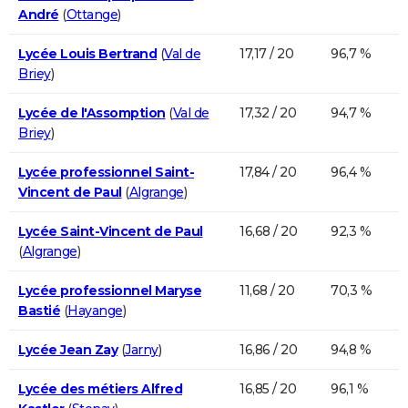
André
(
Ottange
)
Lycée Louis Bertrand
(
Val de
17,17 / 20
96,7 %
Briey
)
Lycée de l'Assomption
(
Val de
17,32 / 20
94,7 %
Briey
)
Lycée professionnel Saint-
17,84 / 20
96,4 %
Vincent de Paul
(
Algrange
)
Lycée Saint-Vincent de Paul
16,68 / 20
92,3 %
(
Algrange
)
Lycée professionnel Maryse
11,68 / 20
70,3 %
Bastié
(
Hayange
)
Lycée Jean Zay
(
Jarny
)
16,86 / 20
94,8 %
Lycée des métiers Alfred
16,85 / 20
96,1 %