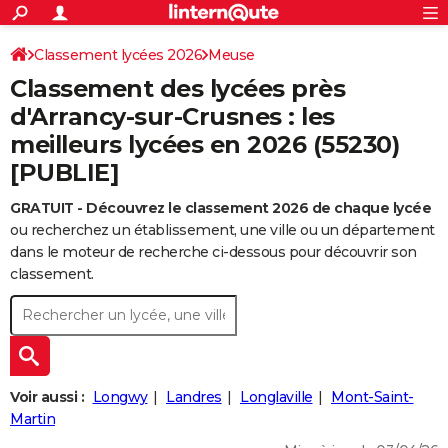
ACTUALITÉS
Connexion
S'inscrire
Classement lycées 2026
Meuse
Rechercher
Société
Education
Villes
Politique
Faits Divers
Monde
+
SPORT
Classement des lycées près
Football
Cyclisme
Forum
Coupe du monde 2026
Tennis
Rugby
CULTURE
d'Arrancy-sur-Crusnes : les
meilleurs lycées en 2026 (55230)
TNT
Cinéma
Musique
Programme TV
Streaming
Sorties cinéma
+
FINANCE
[PUBLIE]
Impôts
Immobilier
Banque
Crédit
Retraite
Epargne
Risques naturels par ville
Assurance
AUTO
GRATUIT - Découvrez le classement 2026 de chaque lycée
Réserver un essai
Berlines
Forum auto
Essais
Citadines
SUV
+
HIGH-TECH
ou recherchez un établissement, une ville ou un département
dans le moteur de recherche ci-dessous pour découvrir son
Meilleur smartphone
Ordinateurs
Guide high-tech
Mobiles
Internet
Jeux vidéo
+
BRICOLAGE
classement.
Aménagement intérieur
Cuisine
Jardinage
+
Forum
Extérieur
Salle de bains
Rangement
WEEK-END
Escapades
Expositions
Week-end nature
Guides de France
Patrimoine
Musées
+
LIFESTYLE
Bien-être
Mode
+
Art de vivre
Loisirs
Modes de vie
SANTE
Voir aussi :
Longwy
Landres
Longlaville
Mont-Saint-
Martin
Guide de la santé
Médicaments
+
Alimentation
Maladies
Sommeil
VOYAGE