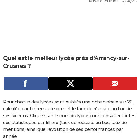
Mise à jour le 03/04/26
City break
Voyage de noces
Climat
Destinations
Voyage nature
Forum
+
PHOTO
GUIDES D'ACHAT
BONS PLANS
CARTE DE VOEUX
Carte Bonne année
Carte Pâques
Carte de Noël
Carte Saint-Valentin
Carte d'anniversaire
Quel est le meilleur lycée près d'Arrancy-sur-
DICTIONNAIRE
Crusnes ?
Biographies
Expressions
Dictionnaire
Citations
Proverbes
PROGRAMME TV
COPAINS D'AVANT
Se connecter
Collèges
Universités
Service militaire
S'inscrire
Lycées
Primaires
Entreprises
Avis de recherche
AVIS DE DÉCÈS
Pour chacun des lycées sont publiés une note globale sur 20,
calculée par Linternaute.com et le taux de réussite au bac de
FORUM
ses lycéens. Cliquez sur le nom du lycée pour consulter toutes
Lifestyle
Sport
Television
Cinema
Bricolage
Culture
Auto
Voyage
ses statistiques par fillière (taux de réussite au bac, taux de
mentions) ainsi que l'évolution de ses performances par
année.