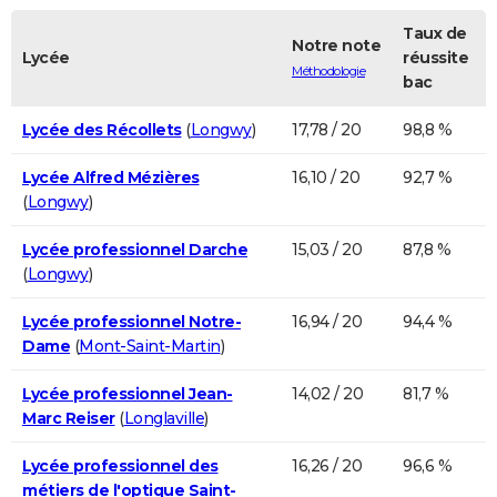
Taux de
Notre note
Lycée
réussite
Méthodologie
bac
Lycée des Récollets
(
Longwy
)
17,78 / 20
98,8 %
Lycée Alfred Mézières
16,10 / 20
92,7 %
(
Longwy
)
Lycée professionnel Darche
15,03 / 20
87,8 %
(
Longwy
)
Lycée professionnel Notre-
16,94 / 20
94,4 %
Dame
(
Mont-Saint-Martin
)
Lycée professionnel Jean-
14,02 / 20
81,7 %
Marc Reiser
(
Longlaville
)
Lycée professionnel des
16,26 / 20
96,6 %
métiers de l'optique Saint-