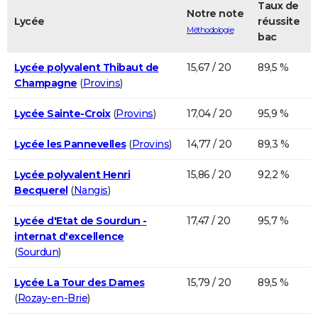
Taux de
Notre note
Lycée
réussite
Méthodologie
bac
Lycée polyvalent Thibaut de
15,67 / 20
89,5 %
Champagne
(
Provins
)
Lycée Sainte-Croix
(
Provins
)
17,04 / 20
95,9 %
Lycée les Pannevelles
(
Provins
)
14,77 / 20
89,3 %
Lycée polyvalent Henri
15,86 / 20
92,2 %
Becquerel
(
Nangis
)
Lycée d'Etat de Sourdun -
17,47 / 20
95,7 %
internat d'excellence
(
Sourdun
)
Lycée La Tour des Dames
15,79 / 20
89,5 %
(
Rozay-en-Brie
)