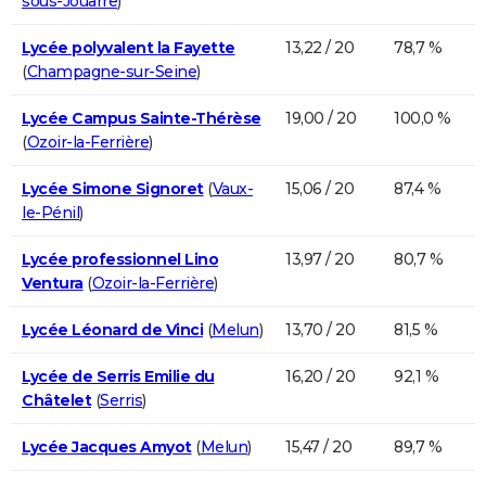
sous-Jouarre
)
Lycée polyvalent la Fayette
13,22 / 20
78,7 %
(
Champagne-sur-Seine
)
Lycée Campus Sainte-Thérèse
19,00 / 20
100,0 %
(
Ozoir-la-Ferrière
)
Lycée Simone Signoret
(
Vaux-
15,06 / 20
87,4 %
le-Pénil
)
Lycée professionnel Lino
13,97 / 20
80,7 %
Ventura
(
Ozoir-la-Ferrière
)
Lycée Léonard de Vinci
(
Melun
)
13,70 / 20
81,5 %
Lycée de Serris Emilie du
16,20 / 20
92,1 %
Châtelet
(
Serris
)
Lycée Jacques Amyot
(
Melun
)
15,47 / 20
89,7 %