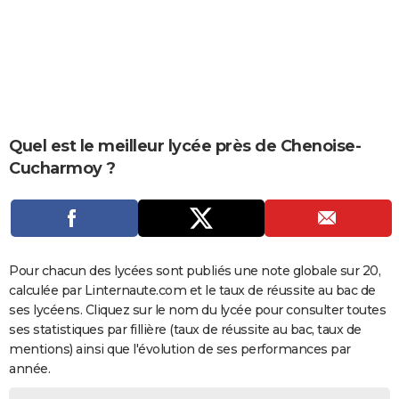
City break
Voyage de noces
Climat
Destinations
Voyage nature
Forum
+
PHOTO
GUIDES D'ACHAT
BONS PLANS
CARTE DE VOEUX
Quel est le meilleur lycée près de Chenoise-
Carte Bonne année
Carte Pâques
Carte de Noël
Carte Saint-Valentin
Carte d'anniversaire
Cucharmoy ?
DICTIONNAIRE
Biographies
Expressions
Dictionnaire
Citations
Proverbes
PROGRAMME TV
COPAINS D'AVANT
Pour chacun des lycées sont publiés une note globale sur 20,
Se connecter
Collèges
Universités
Service militaire
S'inscrire
Lycées
Primaires
Entreprises
Avis de recherche
AVIS DE DÉCÈS
calculée par Linternaute.com et le taux de réussite au bac de
ses lycéens. Cliquez sur le nom du lycée pour consulter toutes
FORUM
ses statistiques par fillière (taux de réussite au bac, taux de
Lifestyle
Sport
Television
Cinema
Bricolage
Culture
Auto
Voyage
mentions) ainsi que l'évolution de ses performances par
année.