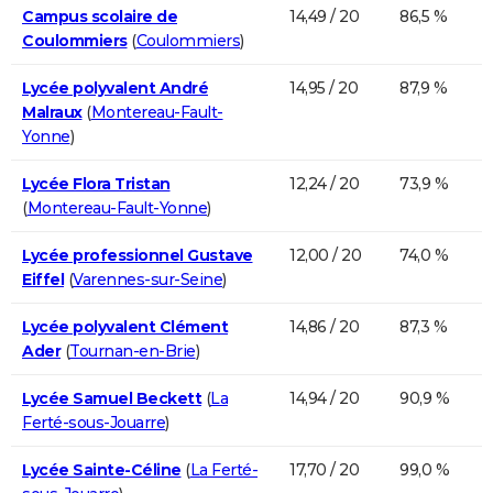
Campus scolaire de
14,49 / 20
86,5 %
Coulommiers
(
Coulommiers
)
Lycée polyvalent André
14,95 / 20
87,9 %
Malraux
(
Montereau-Fault-
Yonne
)
Lycée Flora Tristan
12,24 / 20
73,9 %
(
Montereau-Fault-Yonne
)
Lycée professionnel Gustave
12,00 / 20
74,0 %
Eiffel
(
Varennes-sur-Seine
)
Lycée polyvalent Clément
14,86 / 20
87,3 %
Ader
(
Tournan-en-Brie
)
Lycée Samuel Beckett
(
La
14,94 / 20
90,9 %
Ferté-sous-Jouarre
)
Lycée Sainte-Céline
(
La Ferté-
17,70 / 20
99,0 %