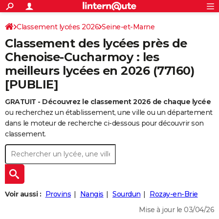
ACTUALITÉS
Connexion
S'inscrire
Classement lycées 2026
Seine-et-Marne
Rechercher
Société
Education
Villes
Politique
Faits Divers
Monde
+
SPORT
Classement des lycées près de
Football
Cyclisme
Forum
Coupe du monde 2026
Tennis
Rugby
CULTURE
Chenoise-Cucharmoy : les
meilleurs lycées en 2026 (77160)
TNT
Cinéma
Musique
Programme TV
Streaming
Sorties cinéma
+
FINANCE
[PUBLIE]
Impôts
Immobilier
Banque
Crédit
Retraite
Epargne
Risques naturels par ville
Assurance
AUTO
GRATUIT - Découvrez le classement 2026 de chaque lycée
Réserver un essai
Berlines
Forum auto
Essais
Citadines
SUV
+
HIGH-TECH
ou recherchez un établissement, une ville ou un département
dans le moteur de recherche ci-dessous pour découvrir son
Meilleur smartphone
Ordinateurs
Guide high-tech
Mobiles
Internet
Jeux vidéo
+
BRICOLAGE
classement.
Aménagement intérieur
Cuisine
Jardinage
+
Forum
Extérieur
Salle de bains
Rangement
WEEK-END
Escapades
Expositions
Week-end nature
Guides de France
Patrimoine
Musées
+
LIFESTYLE
Bien-être
Mode
+
Art de vivre
Loisirs
Modes de vie
SANTE
Voir aussi :
Provins
Nangis
Sourdun
Rozay-en-Brie
Guide de la santé
Médicaments
+
Alimentation
Maladies
Sommeil
Mise à jour le 03/04/26
VOYAGE