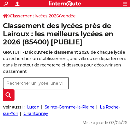
ACTUALITÉS
Connexion
S'inscrire
Classement lycées 2026
Vendée
Rechercher
Société
Education
Villes
Politique
Faits Divers
Monde
+
SPORT
Classement des lycées près de
Football
Cyclisme
Forum
Coupe du monde 2026
Tennis
Rugby
CULTURE
Lairoux : les meilleurs lycées en
2026 (85400) [PUBLIE]
TNT
Cinéma
Musique
Programme TV
Streaming
Sorties cinéma
+
FINANCE
GRATUIT - Découvrez le classement 2026 de chaque lycée
Impôts
Immobilier
Banque
Crédit
Retraite
Epargne
Risques naturels par ville
Assurance
AUTO
ou recherchez un établissement, une ville ou un département
Réserver un essai
Berlines
Forum auto
Essais
Citadines
SUV
+
dans le moteur de recherche ci-dessous pour découvrir son
HIGH-TECH
classement.
Meilleur smartphone
Ordinateurs
Guide high-tech
Mobiles
Internet
Jeux vidéo
+
BRICOLAGE
Aménagement intérieur
Cuisine
Jardinage
+
Forum
Extérieur
Salle de bains
Rangement
WEEK-END
Escapades
Expositions
Week-end nature
Guides de France
Patrimoine
Musées
+
LIFESTYLE
Voir aussi :
Luçon
Sainte-Gemme-la-Plaine
La Roche-
Bien-être
Mode
+
Art de vivre
Loisirs
Modes de vie
sur-Yon
Chantonnay
SANTE
Mise à jour le 03/04/26
Guide de la santé
Médicaments
+
Alimentation
Maladies
Sommeil
VOYAGE