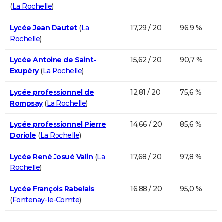
(
La Rochelle
)
Lycée Jean Dautet
(
La
17,29 / 20
96,9 %
Rochelle
)
Lycée Antoine de Saint-
15,62 / 20
90,7 %
Exupéry
(
La Rochelle
)
Lycée professionnel de
12,81 / 20
75,6 %
Rompsay
(
La Rochelle
)
Lycée professionnel Pierre
14,66 / 20
85,6 %
Doriole
(
La Rochelle
)
Lycée René Josué Valin
(
La
17,68 / 20
97,8 %
Rochelle
)
Lycée François Rabelais
16,88 / 20
95,0 %
(
Fontenay-le-Comte
)