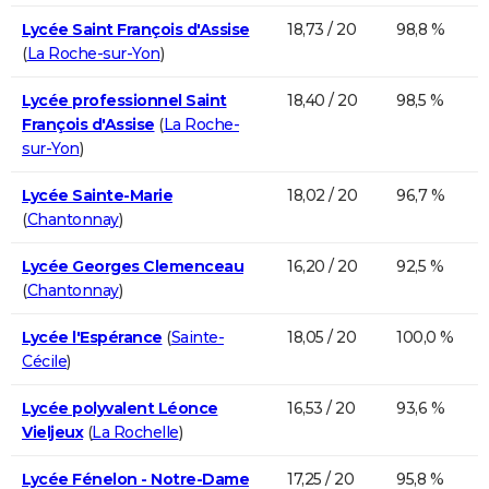
Lycée Saint François d'Assise
18,73 / 20
98,8 %
(
La Roche-sur-Yon
)
Lycée professionnel Saint
18,40 / 20
98,5 %
François d'Assise
(
La Roche-
sur-Yon
)
Lycée Sainte-Marie
18,02 / 20
96,7 %
(
Chantonnay
)
Lycée Georges Clemenceau
16,20 / 20
92,5 %
(
Chantonnay
)
Lycée l'Espérance
(
Sainte-
18,05 / 20
100,0 %
Cécile
)
Lycée polyvalent Léonce
16,53 / 20
93,6 %
Vieljeux
(
La Rochelle
)
Lycée Fénelon - Notre-Dame
17,25 / 20
95,8 %