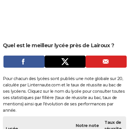
City break
Voyage de noces
Climat
Destinations
Voyage nature
Forum
+
PHOTO
GUIDES D'ACHAT
BONS PLANS
CARTE DE VOEUX
Quel est le meilleur lycée près de Lairoux ?
Carte Bonne année
Carte Pâques
Carte de Noël
Carte Saint-Valentin
Carte d'anniversaire
DICTIONNAIRE
Biographies
Expressions
Dictionnaire
Citations
Proverbes
PROGRAMME TV
COPAINS D'AVANT
Pour chacun des lycées sont publiés une note globale sur 20,
calculée par Linternaute.com et le taux de réussite au bac de
Se connecter
Collèges
Universités
Service militaire
S'inscrire
Lycées
Primaires
Entreprises
Avis de recherche
AVIS DE DÉCÈS
ses lycéens. Cliquez sur le nom du lycée pour consulter toutes
ses statistiques par fillière (taux de réussite au bac, taux de
FORUM
mentions) ainsi que l'évolution de ses performances par
année.
Lifestyle
Sport
Television
Cinema
Bricolage
Culture
Auto
Voyage
Taux de
Notre note
Lycée
réussite