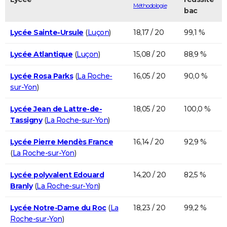
Méthodologie
bac
Lycée Sainte-Ursule
(
Luçon
)
18,17 / 20
99,1 %
Lycée Atlantique
(
Luçon
)
15,08 / 20
88,9 %
Lycée Rosa Parks
(
La Roche-
16,05 / 20
90,0 %
sur-Yon
)
Lycée Jean de Lattre-de-
18,05 / 20
100,0 %
Tassigny
(
La Roche-sur-Yon
)
Lycée Pierre Mendès France
16,14 / 20
92,9 %
(
La Roche-sur-Yon
)
Lycée polyvalent Edouard
14,20 / 20
82,5 %
Branly
(
La Roche-sur-Yon
)
Lycée Notre-Dame du Roc
(
La
18,23 / 20
99,2 %
Roche-sur-Yon
)