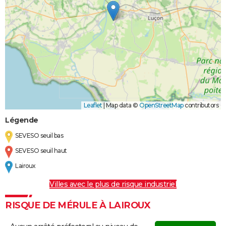
Leaflet
|
Map data ©
OpenStreetMap
contributors
Légende
SEVESO seuil bas
SEVESO seuil haut
Lairoux
Villes avec le plus de risque industriel
RISQUE DE MÉRULE À LAIROUX