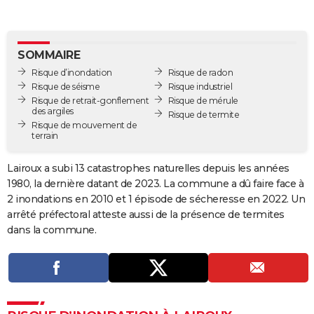
City break
Voyage de noces
Climat
Destinations
Voyage nature
Forum
+
PHOTO
GUIDES D'ACHAT
SOMMAIRE
Risque d’inondation
Risque de radon
BONS PLANS
Risque de séisme
Risque industriel
Risque de retrait-gonflement
Risque de mérule
CARTE DE VOEUX
des argiles
Risque de termite
Risque de mouvement de
Carte Bonne année
Carte Pâques
Carte de Noël
Carte Saint-Valentin
Carte d'anniversaire
DICTIONNAIRE
terrain
Biographies
Expressions
Dictionnaire
Citations
Proverbes
PROGRAMME TV
Lairoux a subi 13 catastrophes naturelles depuis les années
1980, la dernière datant de 2023. La commune a dû faire face à
COPAINS D'AVANT
2 inondations en 2010 et 1 épisode de sécheresse en 2022. Un
Se connecter
Collèges
Universités
Service militaire
S'inscrire
Lycées
Primaires
Entreprises
Avis de recherche
arrêté préfectoral atteste aussi de la présence de termites
AVIS DE DÉCÈS
dans la commune.
FORUM
Lifestyle
Sport
Television
Cinema
Bricolage
Culture
Auto
Voyage