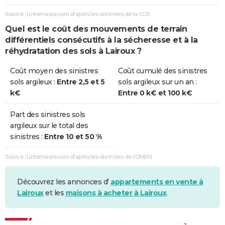
Source : Linternaute.com d'après les données de la CCR
Quel est le coût des mouvements de terrain
différentiels consécutifs à la sécheresse et à la
réhydratation des sols à Lairoux ?
Coût moyen des sinistres
Coût cumulé des sinistres
sols argileux :
Entre 2,5 et 5
sols argileux sur un an :
k€
Entre 0 k€ et 100 k€
Part des sinistres sols
argileux sur le total des
sinistres :
Entre 10 et 50 %
Source : Linternaute.com d'après les données de l'ONRN
Découvrez les annonces d'
appartements en vente à
Lairoux
et les
maisons à acheter à Lairoux
.