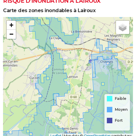
RISQUE D’INONDATION À LAIROUX
Carte des zones inondables à Lairoux
+
−
Faible
Moyen
Fort
Leaflet
|
Map data ©
OpenStreetMap
contributors