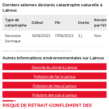
Derniers séismes déclarés catastrophe naturelle à
Lairoux
Type de
Reconn
Début
Fin
Durée
catastrophe
par l'éta
Secousse
16/06/2023
17/06/2023
2 j
Non
Sismique
Source : Linternaute.com d'après les données de la CCR
Autres informations environnementales sur Lairoux
Records du climat à Lairoux
Pollution de l'air à Lairoux
Pollution de l'eau à Lairoux
Pollution des sols à Lairoux
RISQUE DE RETRAIT-GONFLEMENT DES