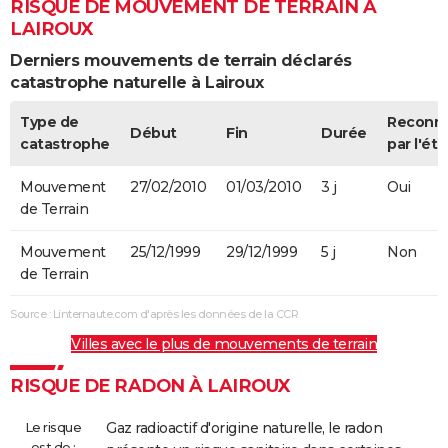
RISQUE DE MOUVEMENT DE TERRAIN À
LAIROUX
Derniers mouvements de terrain déclarés
catastrophe naturelle à Lairoux
Type de
Reconn
Début
Fin
Durée
catastrophe
par l'éta
Mouvement
27/02/2010
01/03/2010
3 j
Oui
de Terrain
Mouvement
25/12/1999
29/12/1999
5 j
Non
de Terrain
Source : Linternaute.com d'après les données de la CCR
Villes avec le plus de mouvements de terrain
RISQUE DE RADON À LAIROUX
Le risque
Gaz radioactif d'origine naturelle, le radon
est de :