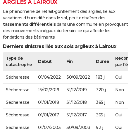
ARGILES À LAIROUX
Le phénomène de retrait-gonflement des argiles, lié aux
variations d'humidité dans le sol, peut entraîner des
tassements différentiels
dans une commune en provoquant
des mouvements inégaux du terrain, ce qui affecte les
fondations des bâtiments.
Derniers sinistres liés aux sols argileux à Lairoux
Type de
Recon
Début
Fin
Durée
catastrophe
par l'ét
Sécheresse
01/04/2022
30/09/2022
183 j
Oui
Sécheresse
15/02/2019
31/12/2019
320 j
Non
Sécheresse
01/01/2018
31/12/2018
365 j
Non
Sécheresse
01/01/2017
31/12/2017
365 j
Oui
Sécheresse
01/07/2003
30/09/2003
92 j
Oui