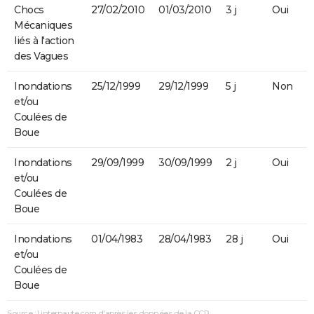
Chocs
27/02/2010
01/03/2010
3 j
Oui
Mécaniques
liés à l'action
des Vagues
Inondations
25/12/1999
29/12/1999
5 j
Non
et/ou
Coulées de
Boue
Inondations
29/09/1999
30/09/1999
2 j
Oui
et/ou
Coulées de
Boue
Inondations
01/04/1983
28/04/1983
28 j
Oui
et/ou
Coulées de
Boue
Source : Linternaute.com d'après les données de la CCR