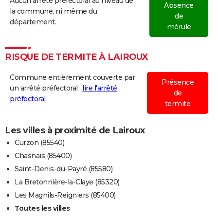
Aucun arrêté préfectoral au niveau de
Absence
la commune, ni même du
de
département.
mérule
RISQUE DE TERMITE À LAIROUX
Commune entièrement couverte par
Présence
un arrêté préfectoral :
lire l'arrêté
de
préfectoral
termite
Les villes à proximité de Lairoux
Curzon (85540)
Chasnais (85400)
Saint-Denis-du-Payré (85580)
La Bretonnière-la-Claye (85320)
Les Magnils-Reigniers (85400)
Toutes les villes