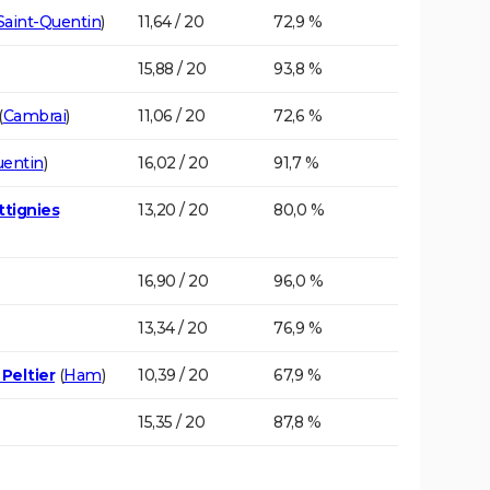
Saint-Quentin
)
11,64 / 20
72,9 %
15,88 / 20
93,8 %
(
Cambrai
)
11,06 / 20
72,6 %
uentin
)
16,02 / 20
91,7 %
ttignies
13,20 / 20
80,0 %
16,90 / 20
96,0 %
13,34 / 20
76,9 %
Peltier
(
Ham
)
10,39 / 20
67,9 %
15,35 / 20
87,8 %