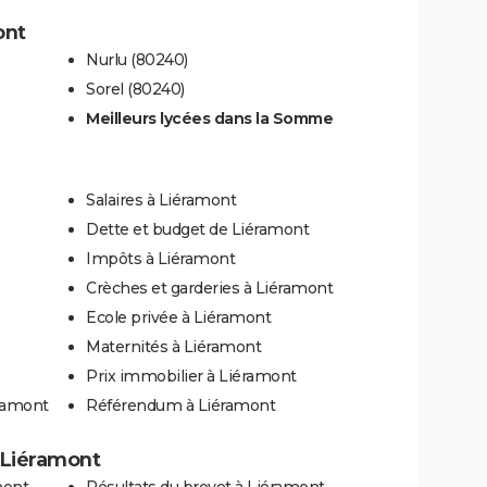
ont
Nurlu (80240)
Sorel (80240)
Meilleurs lycées dans la Somme
Salaires à Liéramont
Dette et budget de Liéramont
Impôts à Liéramont
Crèches et garderies à Liéramont
Ecole privée à Liéramont
Maternités à Liéramont
Prix immobilier à Liéramont
éramont
Référendum à Liéramont
à Liéramont
mont
Résultats du brevet à Liéramont