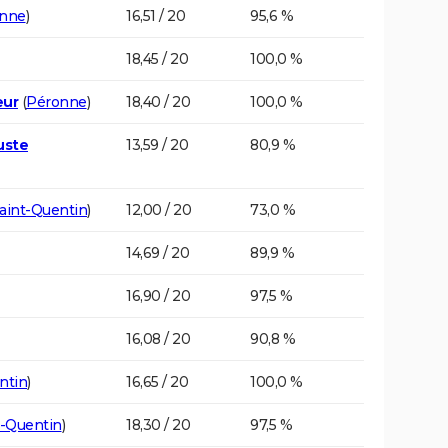
nne
)
16,51 / 20
95,6 %
18,45 / 20
100,0 %
eur
(
Péronne
)
18,40 / 20
100,0 %
uste
13,59 / 20
80,9 %
aint-Quentin
)
12,00 / 20
73,0 %
14,69 / 20
89,9 %
16,90 / 20
97,5 %
16,08 / 20
90,8 %
ntin
)
16,65 / 20
100,0 %
t-Quentin
)
18,30 / 20
97,5 %