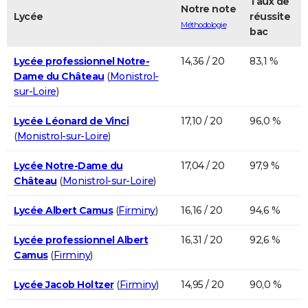
Taux de
Notre note
Lycée
réussite
Méthodologie
bac
Lycée professionnel Notre-
14,36 / 20
83,1 %
Dame du Château
(
Monistrol-
sur-Loire
)
Lycée Léonard de Vinci
17,10 / 20
96,0 %
(
Monistrol-sur-Loire
)
Lycée Notre-Dame du
17,04 / 20
97,9 %
Château
(
Monistrol-sur-Loire
)
Lycée Albert Camus
(
Firminy
)
16,16 / 20
94,6 %
Lycée professionnel Albert
16,31 / 20
92,6 %
Camus
(
Firminy
)
Lycée Jacob Holtzer
(
Firminy
)
14,95 / 20
90,0 %