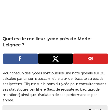
City break
Voyage de noces
Climat
Destinations
Voyage nature
Forum
+
PHOTO
GUIDES D'ACHAT
BONS PLANS
CARTE DE VOEUX
Quel est le meilleur lycée près de Merle-
Leignec ?
Carte Bonne année
Carte Pâques
Carte de Noël
Carte Saint-Valentin
Carte d'anniversaire
DICTIONNAIRE
Biographies
Expressions
Dictionnaire
Citations
Proverbes
PROGRAMME TV
COPAINS D'AVANT
Pour chacun des lycées sont publiés une note globale sur 20,
Se connecter
Collèges
Universités
Service militaire
S'inscrire
Lycées
Primaires
Entreprises
Avis de recherche
AVIS DE DÉCÈS
calculée par Linternaute.com et le taux de réussite au bac de
ses lycéens. Cliquez sur le nom du lycée pour consulter toutes
FORUM
ses statistiques par fillière (taux de réussite au bac, taux de
Lifestyle
Sport
Television
Cinema
Bricolage
Culture
Auto
Voyage
mentions) ainsi que l'évolution de ses performances par
année.