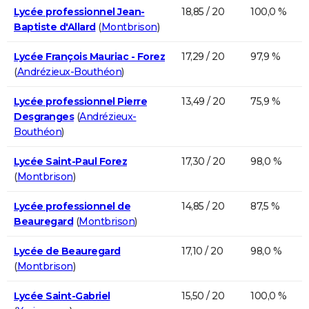
Lycée professionnel Jean-
18,85 / 20
100,0 %
Baptiste d'Allard
(
Montbrison
)
Lycée François Mauriac - Forez
17,29 / 20
97,9 %
(
Andrézieux-Bouthéon
)
Lycée professionnel Pierre
13,49 / 20
75,9 %
Desgranges
(
Andrézieux-
Bouthéon
)
Lycée Saint-Paul Forez
17,30 / 20
98,0 %
(
Montbrison
)
Lycée professionnel de
14,85 / 20
87,5 %
Beauregard
(
Montbrison
)
Lycée de Beauregard
17,10 / 20
98,0 %
(
Montbrison
)
Lycée Saint-Gabriel
15,50 / 20
100,0 %