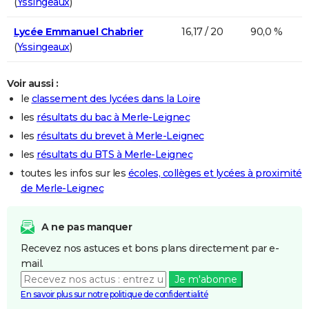
(
Yssingeaux
)
Lycée Emmanuel Chabrier
16,17 / 20
90,0 %
(
Yssingeaux
)
Voir aussi :
le
classement des lycées dans la Loire
les
résultats du bac à Merle-Leignec
les
résultats du brevet à Merle-Leignec
les
résultats du BTS à Merle-Leignec
toutes les infos sur les
écoles, collèges et lycées à proximité
de Merle-Leignec
A ne pas manquer
Recevez nos astuces et bons plans directement par e-
mail.
Je m'abonne
En savoir plus sur notre politique de confidentialité