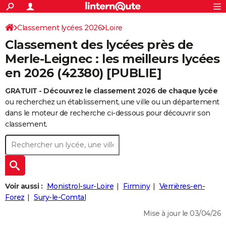
ACTUALITÉS
Connexion
S'inscrire
Classement lycées 2026
Loire
Rechercher
Société
Education
Villes
Politique
Faits Divers
Monde
+
SPORT
Classement des lycées près de
Football
Cyclisme
Forum
Coupe du monde 2026
Tennis
Rugby
CULTURE
Merle-Leignec : les meilleurs lycées
en 2026 (42380) [PUBLIE]
TNT
Cinéma
Musique
Programme TV
Streaming
Sorties cinéma
+
FINANCE
GRATUIT - Découvrez le classement 2026 de chaque lycée
Impôts
Immobilier
Banque
Crédit
Retraite
Epargne
Risques naturels par ville
Assurance
AUTO
ou recherchez un établissement, une ville ou un département
Réserver un essai
Berlines
Forum auto
Essais
Citadines
SUV
+
dans le moteur de recherche ci-dessous pour découvrir son
HIGH-TECH
classement.
Meilleur smartphone
Ordinateurs
Guide high-tech
Mobiles
Internet
Jeux vidéo
+
BRICOLAGE
Aménagement intérieur
Cuisine
Jardinage
+
Forum
Extérieur
Salle de bains
Rangement
WEEK-END
Escapades
Expositions
Week-end nature
Guides de France
Patrimoine
Musées
+
LIFESTYLE
Voir aussi :
Monistrol-sur-Loire
Firminy
Verrières-en-
Bien-être
Mode
+
Art de vivre
Loisirs
Modes de vie
Forez
Sury-le-Comtal
SANTE
Mise à jour le 03/04/26
Guide de la santé
Médicaments
+
Alimentation
Maladies
Sommeil
VOYAGE