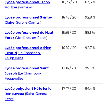
Lycée professionnel Jacob
10,73 / 20
63,3 %
Holtzer
(
Firminy
)
Lycée professionnel Sainte-
16,43 / 20
92,8 %
Claire
(
Sury-le-Comtal
)
Lycée professionnel du Haut
15,56 / 20
88,1 %
Forez
(
Verrières-en-Forez
)
Lycée professionnel Adrien
16,82 / 20
92,7 %
Testud
(
Le Chambon-
Feugerolles
)
Lycée professionnel Saint
12,16 / 20
75,6 %
Joseph
(
Le Chambon-
Feugerolles
)
Lycée polyvalent Hôtelier le
17,47 / 20
94,4 %
Renouveau
(
Saint-Genest-
Lerpt
)