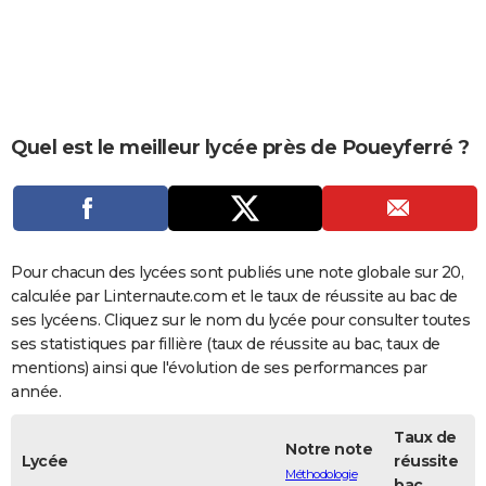
City break
Voyage de noces
Climat
Destinations
Voyage nature
Forum
+
PHOTO
GUIDES D'ACHAT
BONS PLANS
Quel est le meilleur lycée près de Poueyferré ?
CARTE DE VOEUX
Carte Bonne année
Carte Pâques
Carte de Noël
Carte Saint-Valentin
Carte d'anniversaire
DICTIONNAIRE
Biographies
Expressions
Dictionnaire
Citations
Proverbes
PROGRAMME TV
Pour chacun des lycées sont publiés une note globale sur 20,
COPAINS D'AVANT
calculée par Linternaute.com et le taux de réussite au bac de
ses lycéens. Cliquez sur le nom du lycée pour consulter toutes
Se connecter
Collèges
Universités
Service militaire
S'inscrire
Lycées
Primaires
Entreprises
Avis de recherche
AVIS DE DÉCÈS
ses statistiques par fillière (taux de réussite au bac, taux de
mentions) ainsi que l'évolution de ses performances par
FORUM
année.
Lifestyle
Sport
Television
Cinema
Bricolage
Culture
Auto
Voyage
Taux de
Notre note
Lycée
réussite
Méthodologie
bac