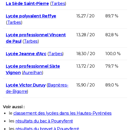
La Sède Saint-Pierre
(
Tarbes
)
Lycée polyvalent Reffye
15,27 / 20
89,7 %
(
Tarbes
)
Lycée professionnel Vincent
13,28 / 20
82,8 %
de Paul
(
Tarbes
)
Lycée Jeanne d'Arc
(
Tarbes
)
18,30 / 20
100,0 %
Lycée professionnel Sixte
13,72 / 20
79,7 %
Vignon
(
Aureilhan
)
Lycée Victor Duruy
(
Bagnères-
15,90 / 20
89,0 %
de-Bigorre
)
Voir aussi :
le
classement des lycées dans les Hautes-Pyrénées
les
résultats du bac à Poueyferré
les
résultats du brevet à Poueyferré