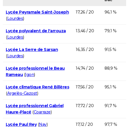
Lycée Peyramale Saint-Joseph
17,26 / 20
96,1 %
(
Lourdes
)
Lycée polyvalent de l'arrouza
13,46 / 20
79,1 %
(
Lourdes
)
Lycée La Serre de Sarsan
16,35 / 20
91,5 %
(
Lourdes
)
Lycée professionnel le Beau
14,74 / 20
88,9 %
Rameau
(
Igon
)
Lycée climatique René Billères
17,56 / 20
95,1 %
(
Argelès-Gazost
)
Lycée professionnel Gabriel
17,72 / 20
91,7 %
Haure-Placé
(
Coarraze
)
Lycée Paul Rey
(
Nay
)
17,12 / 20
97,7 %