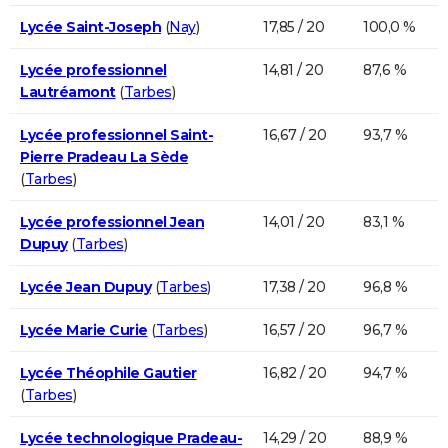
Lycée Saint-Joseph
(
Nay
)
17,85 / 20
100,0 %
Lycée professionnel
14,81 / 20
87,6 %
Lautréamont
(
Tarbes
)
Lycée professionnel Saint-
16,67 / 20
93,7 %
Pierre Pradeau La Sède
(
Tarbes
)
Lycée professionnel Jean
14,01 / 20
83,1 %
Dupuy
(
Tarbes
)
Lycée Jean Dupuy
(
Tarbes
)
17,38 / 20
96,8 %
Lycée Marie Curie
(
Tarbes
)
16,57 / 20
96,7 %
Lycée Théophile Gautier
16,82 / 20
94,7 %
(
Tarbes
)
Lycée technologique Pradeau-
14,29 / 20
88,9 %