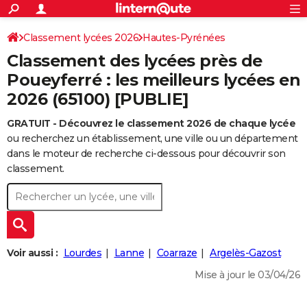
ACTUALITÉS
Connexion
S'inscrire
Classement lycées 2026
Hautes-Pyrénées
Rechercher
Société
Education
Villes
Politique
Faits Divers
Monde
+
SPORT
Classement des lycées près de
Football
Cyclisme
Forum
Coupe du monde 2026
Tennis
Rugby
CULTURE
Poueyferré : les meilleurs lycées en
2026 (65100) [PUBLIE]
TNT
Cinéma
Musique
Programme TV
Streaming
Sorties cinéma
+
FINANCE
GRATUIT - Découvrez le classement 2026 de chaque lycée
Impôts
Immobilier
Banque
Crédit
Retraite
Epargne
Risques naturels par ville
Assurance
AUTO
ou recherchez un établissement, une ville ou un département
Réserver un essai
Berlines
Forum auto
Essais
Citadines
SUV
+
dans le moteur de recherche ci-dessous pour découvrir son
HIGH-TECH
classement.
Meilleur smartphone
Ordinateurs
Guide high-tech
Mobiles
Internet
Jeux vidéo
+
BRICOLAGE
Aménagement intérieur
Cuisine
Jardinage
+
Forum
Extérieur
Salle de bains
Rangement
WEEK-END
Escapades
Expositions
Week-end nature
Guides de France
Patrimoine
Musées
+
LIFESTYLE
Voir aussi :
Lourdes
Lanne
Coarraze
Argelès-Gazost
Bien-être
Mode
+
Art de vivre
Loisirs
Modes de vie
SANTE
Mise à jour le 03/04/26
Guide de la santé
Médicaments
+
Alimentation
Maladies
Sommeil
VOYAGE