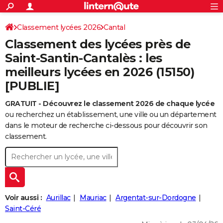
ACTUALITÉS
Connexion
S'inscrire
Classement lycées 2026
Cantal
Rechercher
Société
Education
Villes
Politique
Faits Divers
Monde
+
SPORT
Classement des lycées près de
Football
Cyclisme
Forum
Coupe du monde 2026
Tennis
Rugby
CULTURE
Saint-Santin-Cantalès : les
meilleurs lycées en 2026 (15150)
TNT
Cinéma
Musique
Programme TV
Streaming
Sorties cinéma
+
FINANCE
[PUBLIE]
Impôts
Immobilier
Banque
Crédit
Retraite
Epargne
Risques naturels par ville
Assurance
AUTO
GRATUIT - Découvrez le classement 2026 de chaque lycée
Réserver un essai
Berlines
Forum auto
Essais
Citadines
SUV
+
HIGH-TECH
ou recherchez un établissement, une ville ou un département
dans le moteur de recherche ci-dessous pour découvrir son
Meilleur smartphone
Ordinateurs
Guide high-tech
Mobiles
Internet
Jeux vidéo
+
BRICOLAGE
classement.
Aménagement intérieur
Cuisine
Jardinage
+
Forum
Extérieur
Salle de bains
Rangement
WEEK-END
Escapades
Expositions
Week-end nature
Guides de France
Patrimoine
Musées
+
LIFESTYLE
Bien-être
Mode
+
Art de vivre
Loisirs
Modes de vie
SANTE
Voir aussi :
Aurillac
Mauriac
Argentat-sur-Dordogne
Saint-Céré
Guide de la santé
Médicaments
+
Alimentation
Maladies
Sommeil
VOYAGE