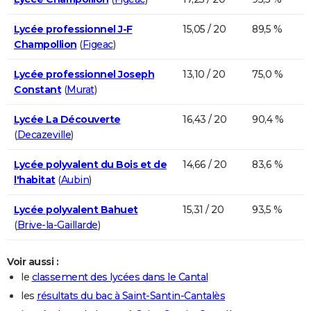
Lycée professionnel J-F
15,05 / 20
89,5 %
Champollion
(
Figeac
)
Lycée professionnel Joseph
13,10 / 20
75,0 %
Constant
(
Murat
)
Lycée La Découverte
16,43 / 20
90,4 %
(
Decazeville
)
Lycée polyvalent du Bois et de
14,66 / 20
83,6 %
l'habitat
(
Aubin
)
Lycée polyvalent Bahuet
15,31 / 20
93,5 %
(
Brive-la-Gaillarde
)
Voir aussi :
le
classement des lycées dans le Cantal
les
résultats du bac à Saint-Santin-Cantalès