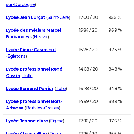
sur-Dordogne
)
Lycée Jean Lurçat
(
Saint-Céré
)
17,00 / 20
95,5 %
Lycée des métiers Marcel
15,84 / 20
96,9 %
Barbanceys
(
Neuvic
)
Lycée Pierre Caraminot
15,78 / 20
92,5 %
(
Égletons
)
Lycée professionnel René
14,08 / 20
84,8 %
Cassin
(
Tulle
)
Lycée Edmond Perrier
(
Tulle
)
16,78 / 20
94,8 %
Lycée professionnel Bort-
14,99 / 20
88,9 %
Artense
(
Bort-les-Orgues
)
Lycée Jeanne d'Arc
(
Figeac
)
17,96 / 20
97,6 %
Lycée Champollion
(
Figeac
)
17,25 / 20
95,5 %