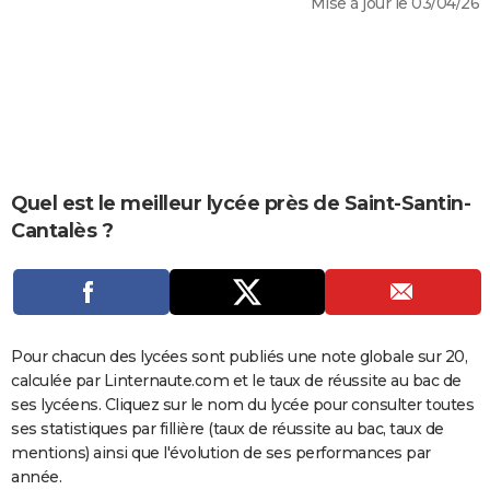
Mise à jour le 03/04/26
City break
Voyage de noces
Climat
Destinations
Voyage nature
Forum
+
PHOTO
GUIDES D'ACHAT
BONS PLANS
CARTE DE VOEUX
Carte Bonne année
Carte Pâques
Carte de Noël
Carte Saint-Valentin
Carte d'anniversaire
Quel est le meilleur lycée près de Saint-Santin-
DICTIONNAIRE
Cantalès ?
Biographies
Expressions
Dictionnaire
Citations
Proverbes
PROGRAMME TV
COPAINS D'AVANT
Se connecter
Collèges
Universités
Service militaire
S'inscrire
Lycées
Primaires
Entreprises
Avis de recherche
AVIS DE DÉCÈS
Pour chacun des lycées sont publiés une note globale sur 20,
calculée par Linternaute.com et le taux de réussite au bac de
FORUM
ses lycéens. Cliquez sur le nom du lycée pour consulter toutes
Lifestyle
Sport
Television
Cinema
Bricolage
Culture
Auto
Voyage
ses statistiques par fillière (taux de réussite au bac, taux de
mentions) ainsi que l'évolution de ses performances par
année.