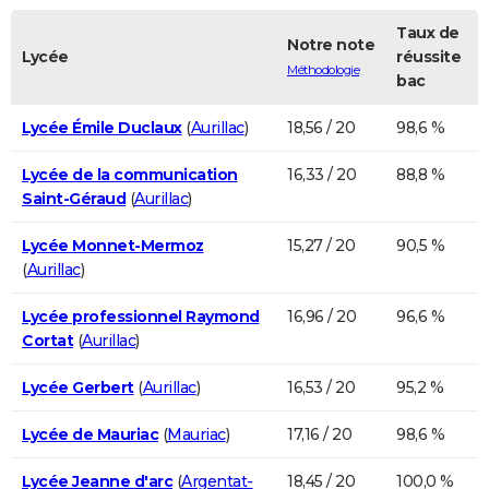
Taux de
Notre note
Lycée
réussite
Méthodologie
bac
Lycée Émile Duclaux
(
Aurillac
)
18,56 / 20
98,6 %
Lycée de la communication
16,33 / 20
88,8 %
Saint-Géraud
(
Aurillac
)
Lycée Monnet-Mermoz
15,27 / 20
90,5 %
(
Aurillac
)
Lycée professionnel Raymond
16,96 / 20
96,6 %
Cortat
(
Aurillac
)
Lycée Gerbert
(
Aurillac
)
16,53 / 20
95,2 %
Lycée de Mauriac
(
Mauriac
)
17,16 / 20
98,6 %
Lycée Jeanne d'arc
(
Argentat-
18,45 / 20
100,0 %