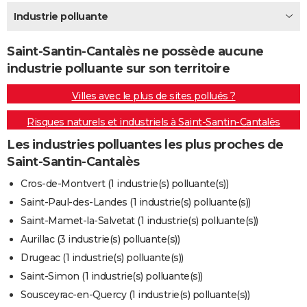
City break
Voyage de noces
Climat
Destinations
Voyage nature
Forum
+
Industrie polluante
PHOTO
GUIDES D'ACHAT
Saint-Santin-Cantalès ne possède aucune
industrie polluante sur son territoire
BONS PLANS
Villes avec le plus de sites pollués ?
CARTE DE VOEUX
Risques naturels et industriels à Saint-Santin-Cantalès
Carte Bonne année
Carte Pâques
Carte de Noël
Carte Saint-Valentin
Carte d'anniversaire
DICTIONNAIRE
Les industries polluantes les plus proches de
Biographies
Expressions
Dictionnaire
Citations
Proverbes
PROGRAMME TV
Saint-Santin-Cantalès
COPAINS D'AVANT
Cros-de-Montvert (1 industrie(s) polluante(s))
Saint-Paul-des-Landes (1 industrie(s) polluante(s))
Se connecter
Collèges
Universités
Service militaire
S'inscrire
Lycées
Primaires
Entreprises
Avis de recherche
AVIS DE DÉCÈS
Saint-Mamet-la-Salvetat (1 industrie(s) polluante(s))
FORUM
Aurillac (3 industrie(s) polluante(s))
Drugeac (1 industrie(s) polluante(s))
Lifestyle
Sport
Television
Cinema
Bricolage
Culture
Auto
Voyage
Saint-Simon (1 industrie(s) polluante(s))
Sousceyrac-en-Quercy (1 industrie(s) polluante(s))