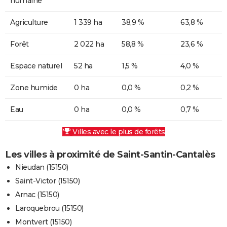
humaine
Agriculture
1 339 ha
38,9 %
63,8 %
Forêt
2 022 ha
58,8 %
23,6 %
Espace naturel
52 ha
1,5 %
4,0 %
Zone humide
0 ha
0,0 %
0,2 %
Eau
0 ha
0,0 %
0,7 %
Villes avec le plus de forêts
Les villes à proximité de Saint-Santin-Cantalès
Nieudan (15150)
Saint-Victor (15150)
Arnac (15150)
Laroquebrou (15150)
Montvert (15150)