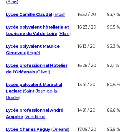
(
Blois
)
Lycée Camille Claudel
(
Blois
)
16,52 / 20
93,7 %
Lycée polyvalent hôtellerie et
16,23 / 20
90,5 %
tourisme du Val de Loire
(
Blois
)
Lycée polyvalent Maurice
16,13 / 20
93,3 %
Genevoix
(
Ingré
)
Lycée professionnel Hôtelier
16,28 / 20
92,1 %
de l'Orléanais
(
Olivet
)
Lycée polyvalent Maréchal
13,41 / 20
80,6 %
Leclerc
(
Saint-Jean-de-la-
Ruelle
)
Lycée professionnel André
14,81 / 20
86,6 %
Ampère
(
Vendôme
)
Lycée Charles Péguy
(
Orléans
)
17,09 / 20
93,9 %