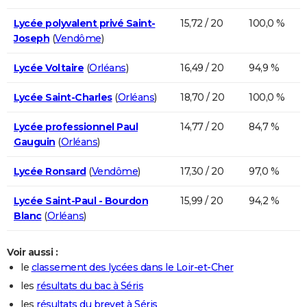
Lycée polyvalent privé Saint-
15,72 / 20
100,0 %
Joseph
(
Vendôme
)
Lycée Voltaire
(
Orléans
)
16,49 / 20
94,9 %
Lycée Saint-Charles
(
Orléans
)
18,70 / 20
100,0 %
Lycée professionnel Paul
14,77 / 20
84,7 %
Gauguin
(
Orléans
)
Lycée Ronsard
(
Vendôme
)
17,30 / 20
97,0 %
Lycée Saint-Paul - Bourdon
15,99 / 20
94,2 %
Blanc
(
Orléans
)
Voir aussi :
le
classement des lycées dans le Loir-et-Cher
les
résultats du bac à Séris
les
résultats du brevet à Séris