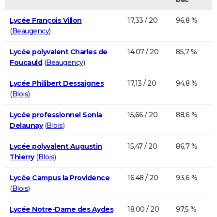
Lycée François Villon
17,33 / 20
96,8 %
(
Beaugency
)
Lycée polyvalent Charles de
14,07 / 20
85,7 %
Foucauld
(
Beaugency
)
Lycée Philibert Dessaignes
17,13 / 20
94,8 %
(
Blois
)
Lycée professionnel Sonia
15,66 / 20
88,6 %
Delaunay
(
Blois
)
Lycée polyvalent Augustin
15,47 / 20
86,7 %
Thierry
(
Blois
)
Lycée Campus la Providence
16,48 / 20
93,6 %
(
Blois
)
Lycée Notre-Dame des Aydes
18,00 / 20
97,5 %