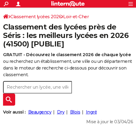
ACTUALITÉS
Connexion
S'inscrire
Classement lycées 2026
Loir-et-Cher
Rechercher
Société
Education
Villes
Politique
Faits Divers
Monde
+
SPORT
Classement des lycées près de
Football
Cyclisme
Forum
Coupe du monde 2026
Tennis
Rugby
CULTURE
Séris : les meilleurs lycées en 2026
(41500) [PUBLIE]
TNT
Cinéma
Musique
Programme TV
Streaming
Sorties cinéma
+
FINANCE
GRATUIT - Découvrez le classement 2026 de chaque lycée
Impôts
Immobilier
Banque
Crédit
Retraite
Epargne
Risques naturels par ville
Assurance
AUTO
ou recherchez un établissement, une ville ou un département
Réserver un essai
Berlines
Forum auto
Essais
Citadines
SUV
+
dans le moteur de recherche ci-dessous pour découvrir son
HIGH-TECH
classement.
Meilleur smartphone
Ordinateurs
Guide high-tech
Mobiles
Internet
Jeux vidéo
+
BRICOLAGE
Aménagement intérieur
Cuisine
Jardinage
+
Forum
Extérieur
Salle de bains
Rangement
WEEK-END
Escapades
Expositions
Week-end nature
Guides de France
Patrimoine
Musées
+
LIFESTYLE
Voir aussi :
Beaugency
Dry
Blois
Ingré
Bien-être
Mode
+
Art de vivre
Loisirs
Modes de vie
SANTE
Mise à jour le 03/04/26
Guide de la santé
Médicaments
+
Alimentation
Maladies
Sommeil
VOYAGE