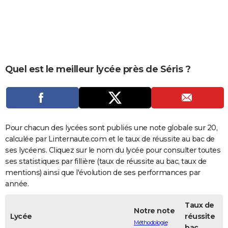
City break
Voyage de noces
Climat
Destinations
Voyage nature
Forum
+
PHOTO
GUIDES D'ACHAT
BONS PLANS
Quel est le meilleur lycée près de Séris ?
CARTE DE VOEUX
Carte Bonne année
Carte Pâques
Carte de Noël
Carte Saint-Valentin
Carte d'anniversaire
DICTIONNAIRE
Biographies
Expressions
Dictionnaire
Citations
Proverbes
PROGRAMME TV
Pour chacun des lycées sont publiés une note globale sur 20,
COPAINS D'AVANT
calculée par Linternaute.com et le taux de réussite au bac de
ses lycéens. Cliquez sur le nom du lycée pour consulter toutes
Se connecter
Collèges
Universités
Service militaire
S'inscrire
Lycées
Primaires
Entreprises
Avis de recherche
AVIS DE DÉCÈS
ses statistiques par fillière (taux de réussite au bac, taux de
mentions) ainsi que l'évolution de ses performances par
FORUM
année.
Lifestyle
Sport
Television
Cinema
Bricolage
Culture
Auto
Voyage
Taux de
Notre note
Lycée
réussite
Méthodologie
bac