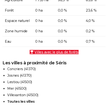
Forêt
0 ha
0,0 %
23,6 %
Espace naturel
0 ha
0,0 %
4,0 %
Zone humide
0 ha
0,0 %
0,2 %
Eau
0 ha
0,0 %
0,7 %
Villes avec le plus de forêts
Les villes à proximité de Séris
Concriers (41370)
Josnes (41370)
Lestiou (41500)
Mer (41500)
Villexanton (41500)
Toutes les villes