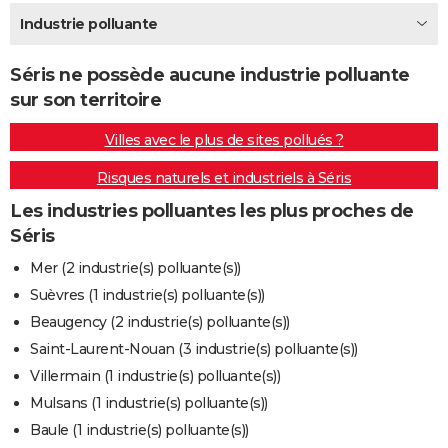
City break
Voyage de noces
Climat
Destinations
Voyage nature
Forum
+
Industrie polluante
PHOTO
GUIDES D'ACHAT
Séris ne possède aucune industrie polluante
sur son territoire
BONS PLANS
Villes avec le plus de sites pollués ?
CARTE DE VOEUX
Risques naturels et industriels à Séris
Carte Bonne année
Carte Pâques
Carte de Noël
Carte Saint-Valentin
Carte d'anniversaire
DICTIONNAIRE
Les industries polluantes les plus proches de
Biographies
Expressions
Dictionnaire
Citations
Proverbes
PROGRAMME TV
Séris
COPAINS D'AVANT
Mer (2 industrie(s) polluante(s))
Suèvres (1 industrie(s) polluante(s))
Se connecter
Collèges
Universités
Service militaire
S'inscrire
Lycées
Primaires
Entreprises
Avis de recherche
AVIS DE DÉCÈS
Beaugency (2 industrie(s) polluante(s))
FORUM
Saint-Laurent-Nouan (3 industrie(s) polluante(s))
Villermain (1 industrie(s) polluante(s))
Lifestyle
Sport
Television
Cinema
Bricolage
Culture
Auto
Voyage
Mulsans (1 industrie(s) polluante(s))
Baule (1 industrie(s) polluante(s))