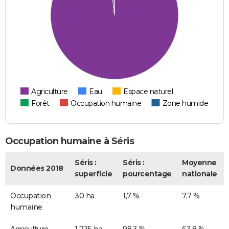
Agriculture
Eau
Espace naturel
Forêt
Occupation humaine
Zone humide
Occupation humaine à Séris
Séris :
Séris :
Moyenne
Données 2018
superficie
pourcentage
nationale
Occupation
30 ha
1,7 %
7,7 %
humaine
Agriculture
1 735 ha
98,3 %
63,8 %