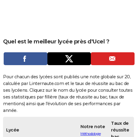
City break
Voyage de noces
Climat
Destinations
Voyage nature
Forum
+
PHOTO
GUIDES D'ACHAT
BONS PLANS
Quel est le meilleur lycée près d'Ucel ?
CARTE DE VOEUX
Carte Bonne année
Carte Pâques
Carte de Noël
Carte Saint-Valentin
Carte d'anniversaire
DICTIONNAIRE
Biographies
Expressions
Dictionnaire
Citations
Proverbes
PROGRAMME TV
Pour chacun des lycées sont publiés une note globale sur 20,
COPAINS D'AVANT
calculée par Linternaute.com et le taux de réussite au bac de
ses lycéens. Cliquez sur le nom du lycée pour consulter toutes
Se connecter
Collèges
Universités
Service militaire
S'inscrire
Lycées
Primaires
Entreprises
Avis de recherche
AVIS DE DÉCÈS
ses statistiques par fillière (taux de réussite au bac, taux de
mentions) ainsi que l'évolution de ses performances par
FORUM
année.
Lifestyle
Sport
Television
Cinema
Bricolage
Culture
Auto
Voyage
Taux de
Notre note
Lycée
réussite
Méthodologie
bac