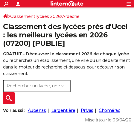
ACTUALITÉS
Connexion
S'inscrire
Classement lycées 2026
Ardèche
Rechercher
Société
Education
Villes
Politique
Faits Divers
Monde
+
SPORT
Classement des lycées près d'Ucel
Football
Cyclisme
Forum
Coupe du monde 2026
Tennis
Rugby
CULTURE
: les meilleurs lycées en 2026
(07200) [PUBLIE]
TNT
Cinéma
Musique
Programme TV
Streaming
Sorties cinéma
+
FINANCE
GRATUIT - Découvrez le classement 2026 de chaque lycée
Impôts
Immobilier
Banque
Crédit
Retraite
Epargne
Risques naturels par ville
Assurance
AUTO
ou recherchez un établissement, une ville ou un département
Réserver un essai
Berlines
Forum auto
Essais
Citadines
SUV
+
dans le moteur de recherche ci-dessous pour découvrir son
HIGH-TECH
classement.
Meilleur smartphone
Ordinateurs
Guide high-tech
Mobiles
Internet
Jeux vidéo
+
BRICOLAGE
Aménagement intérieur
Cuisine
Jardinage
+
Forum
Extérieur
Salle de bains
Rangement
WEEK-END
Escapades
Expositions
Week-end nature
Guides de France
Patrimoine
Musées
+
LIFESTYLE
Voir aussi :
Aubenas
Largentière
Privas
Chomérac
Bien-être
Mode
+
Art de vivre
Loisirs
Modes de vie
SANTE
Mise à jour le 03/04/26
Guide de la santé
Médicaments
+
Alimentation
Maladies
Sommeil
VOYAGE