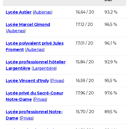
Lycée Astier
(
Aubenas
)
16,64 / 20
93,2 %
Lycée Marcel Gimond
17,12 / 20
96,5 %
(
Aubenas
)
Lycée polyvalent privé Jules
17,01 / 20
96,1 %
Froment
(
Aubenas
)
Lycée professionnel hôtelier
15,84 / 20
92,9 %
Largentière
(
Largentière
)
Lycée Vincent d'Indy
(
Privas
)
16,59 / 20
95,5 %
Lycée privé du Sacré-Coeur
17,96 / 20
97,6 %
Notre-Dame
(
Privas
)
Lycée professionnel Notre-
15,70 / 20
89,5 %
Dame
(
Privas
)