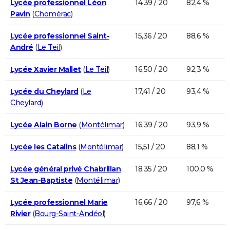
Lycée professionnel Léon
14,39 / 20
82,4 %
Pavin
(
Chomérac
)
Lycée professionnel Saint-
15,36 / 20
88,6 %
André
(
Le Teil
)
Lycée Xavier Mallet
(
Le Teil
)
16,50 / 20
92,3 %
Lycée du Cheylard
(
Le
17,41 / 20
93,4 %
Cheylard
)
Lycée Alain Borne
(
Montélimar
)
16,39 / 20
93,9 %
Lycée les Catalins
(
Montélimar
)
15,51 / 20
88,1 %
Lycée général privé Chabrillan
18,35 / 20
100,0 %
St Jean-Baptiste
(
Montélimar
)
Lycée professionnel Marie
16,66 / 20
97,6 %
Rivier
(
Bourg-Saint-Andéol
)