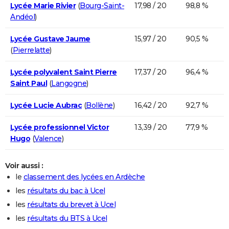
Lycée Marie Rivier
(
Bourg-Saint-
17,98 / 20
98,8 %
Andéol
)
Lycée Gustave Jaume
15,97 / 20
90,5 %
(
Pierrelatte
)
Lycée polyvalent Saint Pierre
17,37 / 20
96,4 %
Saint Paul
(
Langogne
)
Lycée Lucie Aubrac
(
Bollène
)
16,42 / 20
92,7 %
Lycée professionnel Victor
13,39 / 20
77,9 %
Hugo
(
Valence
)
Voir aussi :
le
classement des lycées en Ardèche
les
résultats du bac à Ucel
les
résultats du brevet à Ucel
les
résultats du BTS à Ucel