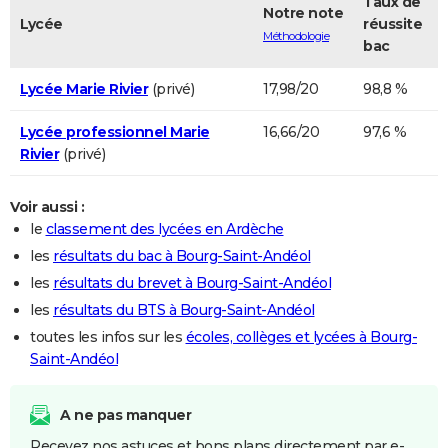
Taux de
Notre note
Lycée
réussite
Méthodologie
bac
Lycée Marie Rivier
(privé)
17,98/20
98,8 %
Lycée professionnel Marie
16,66/20
97,6 %
Rivier
(privé)
Voir aussi :
le
classement des lycées en Ardèche
les
résultats du bac à Bourg-Saint-Andéol
les
résultats du brevet à Bourg-Saint-Andéol
les
résultats du BTS à Bourg-Saint-Andéol
toutes les infos sur les
écoles, collèges et lycées à Bourg-
Saint-Andéol
A ne pas manquer
Recevez nos astuces et bons plans directement par e-