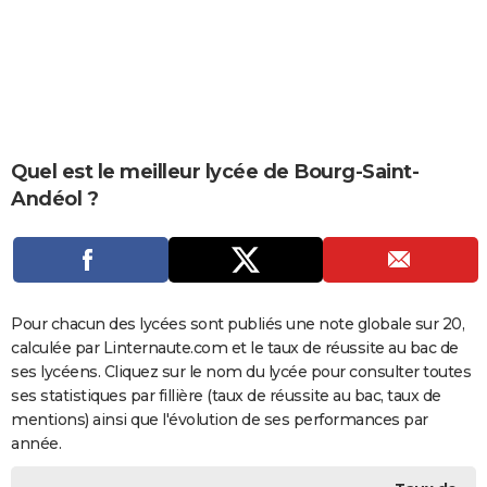
City break
Voyage de noces
Climat
Destinations
Voyage nature
Forum
+
PHOTO
GUIDES D'ACHAT
BONS PLANS
CARTE DE VOEUX
Quel est le meilleur lycée de Bourg-Saint-
Andéol ?
Carte Bonne année
Carte Pâques
Carte de Noël
Carte Saint-Valentin
Carte d'anniversaire
DICTIONNAIRE
Biographies
Expressions
Dictionnaire
Citations
Proverbes
PROGRAMME TV
COPAINS D'AVANT
Pour chacun des lycées sont publiés une note globale sur 20,
Se connecter
Collèges
Universités
Service militaire
S'inscrire
Lycées
Primaires
Entreprises
Avis de recherche
AVIS DE DÉCÈS
calculée par Linternaute.com et le taux de réussite au bac de
ses lycéens. Cliquez sur le nom du lycée pour consulter toutes
FORUM
ses statistiques par fillière (taux de réussite au bac, taux de
Lifestyle
Sport
Television
Cinema
Bricolage
Culture
Auto
Voyage
mentions) ainsi que l'évolution de ses performances par
année.