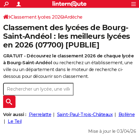
ACTUALITÉS
Connexion
S'inscrire
Classement lycées 2026
Ardèche
Rechercher
Société
Education
Villes
Politique
Faits Divers
Monde
+
SPORT
Classement des lycées de Bourg-
Football
Cyclisme
Forum
Coupe du monde 2026
Tennis
Rugby
CULTURE
Saint-Andéol : les meilleurs lycées
en 2026 (07700) [PUBLIE]
TNT
Cinéma
Musique
Programme TV
Streaming
Sorties cinéma
+
FINANCE
GRATUIT - Découvrez le classement 2026 de chaque lycée
Impôts
Immobilier
Banque
Crédit
Retraite
Epargne
Risques naturels par ville
Assurance
AUTO
à Bourg-Saint-Andéol
ou recherchez un établissement, une
Réserver un essai
Berlines
Forum auto
Essais
Citadines
SUV
+
ville ou un département dans le moteur de recherche ci-
HIGH-TECH
dessous pour découvrir son classement.
Meilleur smartphone
Ordinateurs
Guide high-tech
Mobiles
Internet
Jeux vidéo
+
BRICOLAGE
Aménagement intérieur
Cuisine
Jardinage
+
Forum
Extérieur
Salle de bains
Rangement
WEEK-END
Escapades
Expositions
Week-end nature
Guides de France
Patrimoine
Musées
+
LIFESTYLE
Voir aussi :
Pierrelatte
Saint-Paul-Trois-Châteaux
Bollène
Bien-être
Mode
+
Art de vivre
Loisirs
Modes de vie
Le Teil
SANTE
Mise à jour le 03/04/26
Guide de la santé
Médicaments
+
Alimentation
Maladies
Sommeil
VOYAGE