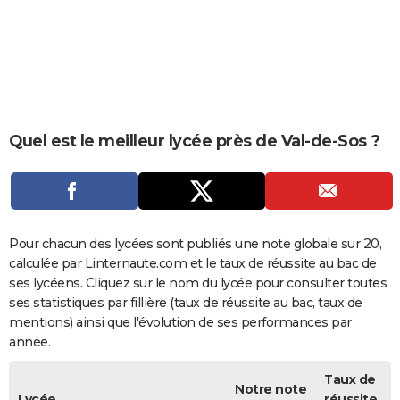
City break
Voyage de noces
Climat
Destinations
Voyage nature
Forum
+
PHOTO
GUIDES D'ACHAT
BONS PLANS
CARTE DE VOEUX
Quel est le meilleur lycée près de Val-de-Sos ?
Carte Bonne année
Carte Pâques
Carte de Noël
Carte Saint-Valentin
Carte d'anniversaire
DICTIONNAIRE
Biographies
Expressions
Dictionnaire
Citations
Proverbes
PROGRAMME TV
COPAINS D'AVANT
Pour chacun des lycées sont publiés une note globale sur 20,
calculée par Linternaute.com et le taux de réussite au bac de
Se connecter
Collèges
Universités
Service militaire
S'inscrire
Lycées
Primaires
Entreprises
Avis de recherche
AVIS DE DÉCÈS
ses lycéens. Cliquez sur le nom du lycée pour consulter toutes
ses statistiques par fillière (taux de réussite au bac, taux de
FORUM
mentions) ainsi que l'évolution de ses performances par
année.
Lifestyle
Sport
Television
Cinema
Bricolage
Culture
Auto
Voyage
Taux de
Notre note
Lycée
réussite