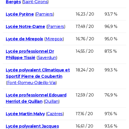
Bergès
(
Saint-Girons
)
Lycée Pyrène
(
Pamiers
)
16,23 / 20
93,7 %
Lycée Notre-Dame
(
Pamiers
)
17,49 / 20
96,9 %
Lycée de Mirepoix
(
Mirepoix
)
16,76 / 20
95,0 %
Lycée professionnel Dr
14,55 / 20
87,5 %
Philippe Tissié
(
Saverdun
)
Lycée polyvalent Climatique et
18,24 / 20
99,3 %
Sportif Pierre de Coubertin
(
Font-Romeu-Odeillo-Via
)
Lycée professionnel Edouard
12,59 / 20
76,9 %
Herriot de Quillan
(
Quillan
)
Lycée Martin Malvy
(
Cazères
)
17,16 / 20
97,6 %
Lycée polyvalent Jacques
16,61 / 20
93,6 %