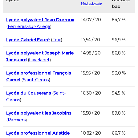
Méthodologie
bac
Lycée polyvalent Jean Durroux
14,07 / 20
84,7 %
(
Ferrières-sur-Ariège
)
Lycée Gabriel Fauré
(
Foix
)
17,54 / 20
96,9 %
Lycée polyvalent Joseph Marie
14,98 / 20
86,8 %
Jacquard
(
Lavelanet
)
Lycée professionnel François
15,95 / 20
93,0 %
Camel
(
Saint-Girons
)
Lycée du Couserans
(
Saint-
16,30 / 20
94,5 %
Girons
)
Lycée polyvalent les Jacobins
15,58 / 20
89,8 %
(
Pamiers
)
Lycée professionnel Aristide
10,82 / 20
66,7 %