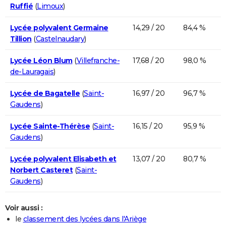
Ruffié
(
Limoux
)
Lycée polyvalent Germaine
14,29 / 20
84,4 %
Tillion
(
Castelnaudary
)
Lycée Léon Blum
(
Villefranche-
17,68 / 20
98,0 %
de-Lauragais
)
Lycée de Bagatelle
(
Saint-
16,97 / 20
96,7 %
Gaudens
)
Lycée Sainte-Thérèse
(
Saint-
16,15 / 20
95,9 %
Gaudens
)
Lycée polyvalent Elisabeth et
13,07 / 20
80,7 %
Norbert Casteret
(
Saint-
Gaudens
)
Voir aussi :
le
classement des lycées dans l'Ariège