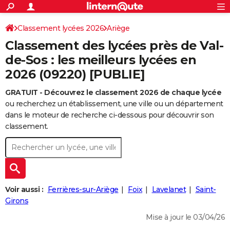
ACTUALITÉS
Connexion
S'inscrire
Classement lycées 2026
Ariège
Rechercher
Société
Education
Villes
Politique
Faits Divers
Monde
+
SPORT
Classement des lycées près de Val-
Football
Cyclisme
Forum
Coupe du monde 2026
Tennis
Rugby
CULTURE
de-Sos : les meilleurs lycées en
2026 (09220) [PUBLIE]
TNT
Cinéma
Musique
Programme TV
Streaming
Sorties cinéma
+
FINANCE
GRATUIT - Découvrez le classement 2026 de chaque lycée
Impôts
Immobilier
Banque
Crédit
Retraite
Epargne
Risques naturels par ville
Assurance
AUTO
ou recherchez un établissement, une ville ou un département
Réserver un essai
Berlines
Forum auto
Essais
Citadines
SUV
+
dans le moteur de recherche ci-dessous pour découvrir son
HIGH-TECH
classement.
Meilleur smartphone
Ordinateurs
Guide high-tech
Mobiles
Internet
Jeux vidéo
+
BRICOLAGE
Aménagement intérieur
Cuisine
Jardinage
+
Forum
Extérieur
Salle de bains
Rangement
WEEK-END
Escapades
Expositions
Week-end nature
Guides de France
Patrimoine
Musées
+
LIFESTYLE
Voir aussi :
Ferrières-sur-Ariège
Foix
Lavelanet
Saint-
Bien-être
Mode
+
Art de vivre
Loisirs
Modes de vie
Girons
SANTE
Mise à jour le 03/04/26
Guide de la santé
Médicaments
+
Alimentation
Maladies
Sommeil
VOYAGE