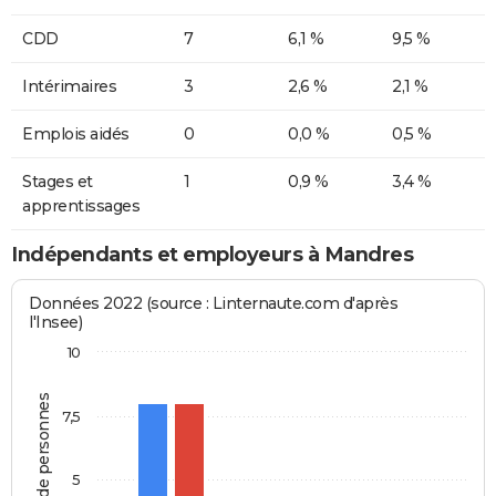
CDD
7
6,1 %
9,5 %
Intérimaires
3
2,6 %
2,1 %
Emplois aidés
0
0,0 %
0,5 %
Stages et
1
0,9 %
3,4 %
apprentissages
Indépendants et employeurs à Mandres
Données 2022 (source : Linternaute.com d'après
l'Insee)
10
Nombre de personnes
7,5
5