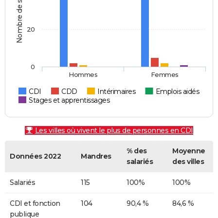
Nombre de salariés
20
0
Hommes
Femmes
CDI
CDD
Intérimaires
Emplois aidés
Stages et apprentissages
Les villes où vivent le plus de personnes en CDI
% des
Moyenne
Données 2022
Mandres
salariés
des villes
Salariés
115
100%
100%
CDI et fonction
104
90,4 %
84,6 %
publique