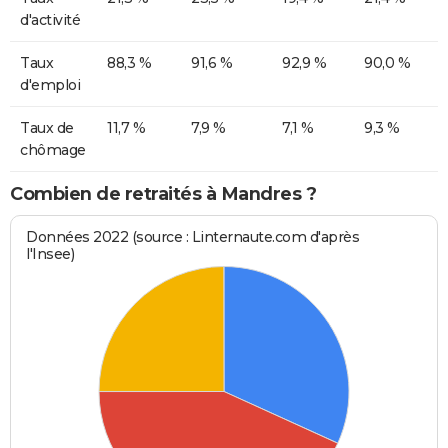
d'activité
Taux
88,3 %
91,6 %
92,9 %
90,0 %
d'emploi
Taux de
11,7 %
7,9 %
7,1 %
9,3 %
chômage
Combien de retraités à Mandres ?
Données 2022 (source : Linternaute.com d'après
l'Insee)