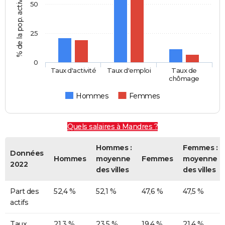
% de la pop. active de 15-64 ans
50
25
0
Taux d'activité
Taux d'emploi
Taux de
chômage
Hommes
Femmes
Quels salaires à Mandres ?
Hommes :
Femmes :
Données
Hommes
moyenne
Femmes
moyenne
2022
des villes
des villes
Part des
52,4 %
52,1 %
47,6 %
47,5 %
actifs
Taux
21,3 %
23,5 %
19,4 %
21,4 %