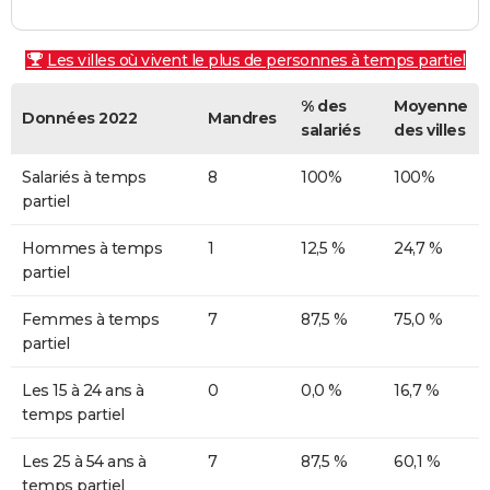
Les villes où vivent le plus de personnes à temps partiel
% des
Moyenne
Données 2022
Mandres
salariés
des villes
Salariés à temps
8
100%
100%
partiel
Hommes à temps
1
12,5 %
24,7 %
partiel
Femmes à temps
7
87,5 %
75,0 %
partiel
Les 15 à 24 ans à
0
0,0 %
16,7 %
temps partiel
Les 25 à 54 ans à
7
87,5 %
60,1 %
temps partiel