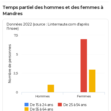
Temps partiel des hommes et des femmes à
Mandres
Données 2022 (source : Linternaute.com d'après
l'Insee)
7,5
Nombre de personnes
5
2,5
0
Hommes
Femmes
De 15 à 24 ans
De 25 à 54 ans
De 55 à 64 ans