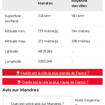
Moyenne
Mandres
des villes
Superficie
11,8 km²
18,1 km²
(surface)
Altitude min.
177 mètre(s)
194 mètres
Altitude max.
213 mètre(s)
395 mètres
Latitude
48.75284
-
Longitude
0.851248
-
Quelle est la ville la plus grande de France ?
Quelle est la ville la plus haute de France ?
Avis sur Mandres
Note moyenne :
Quel est votre avis sur Mandres ?