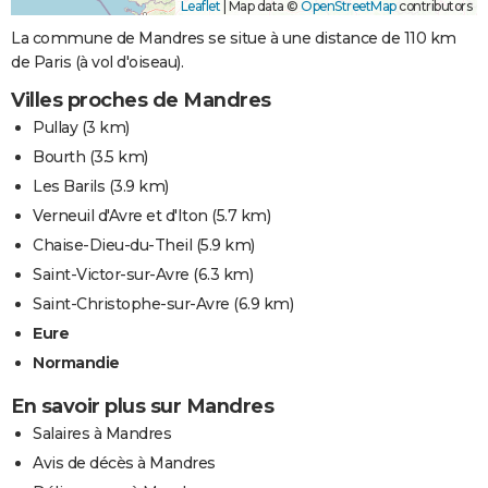
Leaflet
|
Map data ©
OpenStreetMap
contributors
La commune de Mandres se situe à une distance de 110 km
de Paris (à vol d'oiseau).
Villes proches de Mandres
Pullay
(3 km)
Bourth
(3.5 km)
Les Barils
(3.9 km)
Verneuil d'Avre et d'Iton
(5.7 km)
Chaise-Dieu-du-Theil
(5.9 km)
Saint-Victor-sur-Avre
(6.3 km)
Saint-Christophe-sur-Avre
(6.9 km)
Eure
Normandie
En savoir plus sur Mandres
Salaires à Mandres
Avis de décès à Mandres