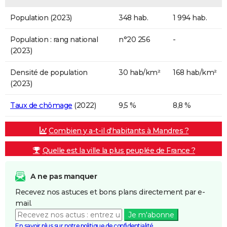
Population (2023)
348 hab.
1 994 hab.
Population : rang national
n°20 256
-
(2023)
Densité de population
30 hab/km²
168 hab/km²
(2023)
Taux de chômage
(2022)
9,5 %
8,8 %
Combien y a-t-il d'habitants à Mandres ?
Quelle est la ville la plus peuplée de France ?
A ne pas manquer
Recevez nos astuces et bons plans directement par e-
mail.
Je m'abonne
En savoir plus sur notre politique de confidentialité