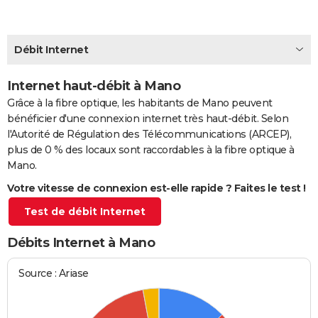
City break
Voyage de noces
Climat
Destinations
Voyage nature
Forum
+
PHOTO
GUIDES D'ACHAT
Débit Internet
BONS PLANS
Internet haut-débit à Mano
Grâce à la fibre optique, les habitants de Mano peuvent
CARTE DE VOEUX
bénéficier d'une connexion internet très haut-débit. Selon
Carte Bonne année
Carte Pâques
Carte de Noël
Carte Saint-Valentin
Carte d'anniversaire
DICTIONNAIRE
l'Autorité de Régulation des Télécommunications (ARCEP),
plus de 0 % des locaux sont raccordables à la fibre optique à
Biographies
Expressions
Dictionnaire
Citations
Proverbes
PROGRAMME TV
Mano.
Votre vitesse de connexion est-elle rapide ? Faites le test !
COPAINS D'AVANT
Test de débit Internet
Se connecter
Collèges
Universités
Service militaire
S'inscrire
Lycées
Primaires
Entreprises
Avis de recherche
AVIS DE DÉCÈS
Débits Internet à Mano
FORUM
Lifestyle
Sport
Television
Cinema
Bricolage
Culture
Auto
Voyage
Source : Ariase