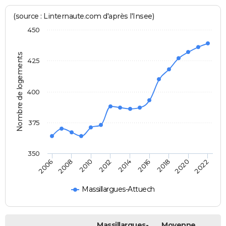
(source : Linternaute.com d'après l'Insee)
450
Nombre de logements
425
400
375
350
2020
2014
2008
2018
2012
2006
2022
2016
2010
Massillargues-Attuech
Massillargues-
Moyenne