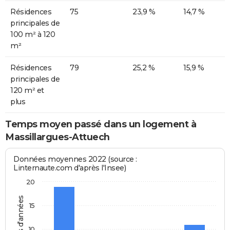
Résidences
75
23,9 %
14,7 %
principales de
100 m² à 120
m²
Résidences
79
25,2 %
15,9 %
principales de
120 m² et
plus
Temps moyen passé dans un logement à
Massillargues-Attuech
Données moyennes 2022 (source :
Linternaute.com d'après l'Insee)
20
Nombres d'années
15
10