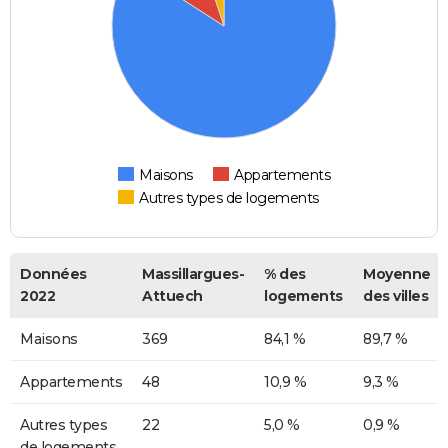
Maisons
Appartements
Autres types de logements
Données
Massillargues-
% des
Moyenne
2022
Attuech
logements
des villes
Maisons
369
84,1 %
89,7 %
Appartements
48
10,9 %
9,3 %
Autres types
22
5,0 %
0,9 %
de logements