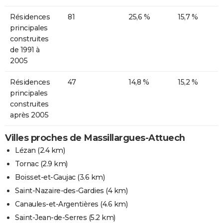
Résidences
81
25,6 %
15,7 %
principales
construites
de 1991 à
2005
Résidences
47
14,8 %
15,2 %
principales
construites
après 2005
Villes proches de Massillargues-Attuech
Lézan
(2.4 km)
Tornac
(2.9 km)
Boisset-et-Gaujac
(3.6 km)
Saint-Nazaire-des-Gardies
(4 km)
Canaules-et-Argentières
(4.6 km)
Saint-Jean-de-Serres
(5.2 km)