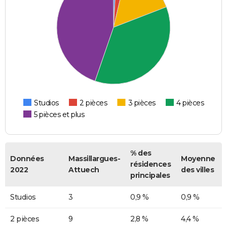
Studios
2 pièces
3 pièces
4 pièces
5 pièces et plus
% des
Données
Massillargues-
Moyenne
résidences
2022
Attuech
des villes
principales
Studios
3
0,9 %
0,9 %
2 pièces
9
2,8 %
4,4 %