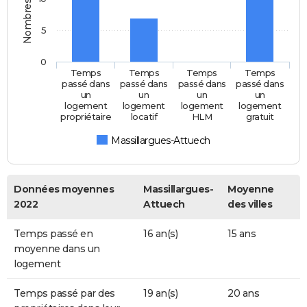
5
0
Temps
Temps
Temps
Temps
passé dans
passé dans
passé dans
passé dans
un
un
un
un
logement
logement
logement
logement
propriétaire
locatif
HLM
gratuit
Massillargues-Attuech
Données moyennes
Massillargues-
Moyenne
2022
Attuech
des villes
Temps passé en
16 an(s)
15 ans
moyenne dans un
logement
Temps passé par des
19 an(s)
20 ans