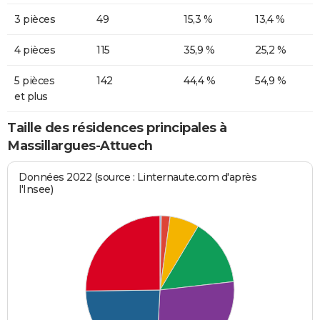
3 pièces
49
15,3 %
13,4 %
4 pièces
115
35,9 %
25,2 %
5 pièces
142
44,4 %
54,9 %
et plus
Taille des résidences principales à
Massillargues-Attuech
Données 2022 (source : Linternaute.com d'après
l'Insee)