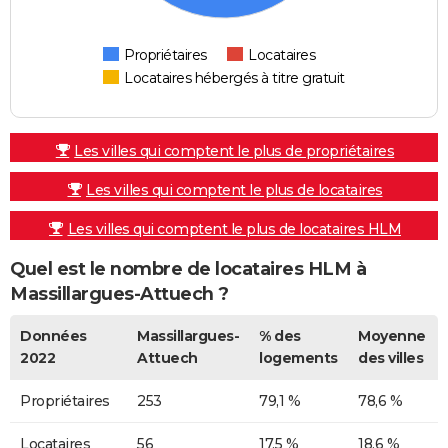
Propriétaires
Locataires
Locataires hébergés à titre gratuit
Les villes qui comptent le plus de propriétaires
Les villes qui comptent le plus de locataires
Les villes qui comptent le plus de locataires HLM
Quel est le nombre de locataires HLM à
Massillargues-Attuech ?
Données
Massillargues-
% des
Moyenne
2022
Attuech
logements
des villes
Propriétaires
253
79,1 %
78,6 %
Locataires
56
17,5 %
18,6 %