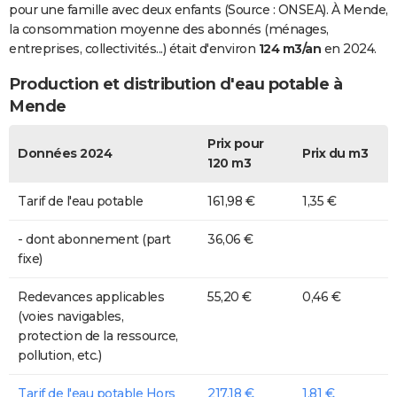
pour une famille avec deux enfants (Source : ONSEA). À Mende,
la consommation moyenne des abonnés (ménages,
entreprises, collectivités...) était d'environ
124 m3/an
en 2024.
Production et distribution d'eau potable à
Mende
Prix pour
Données 2024
Prix du m3
120 m3
Tarif de l'eau potable
161,98 €
1,35 €
- dont abonnement (part
36,06 €
fixe)
Redevances applicables
55,20 €
0,46 €
(voies navigables,
protection de la ressource,
pollution, etc.)
Tarif de l'eau potable Hors
217,18 €
1,81 €