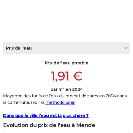
City break
Voyage de noces
Climat
Destinations
Voyage nature
Forum
+
PHOTO
GUIDES D'ACHAT
BONS PLANS
CARTE DE VOEUX
Prix de l'eau
Carte Bonne année
Carte Pâques
Carte de Noël
Carte Saint-Valentin
Carte d'anniversaire
DICTIONNAIRE
Prix de l'eau potable
Biographies
Expressions
Dictionnaire
Citations
Proverbes
PROGRAMME TV
1,91 €
COPAINS D'AVANT
par m³ en 2024
Se connecter
Collèges
Universités
Service militaire
S'inscrire
Lycées
Primaires
Entreprises
Avis de recherche
AVIS DE DÉCÈS
Moyenne des tarifs de l'eau du robinet déclarés en 2024 dans
la commune. (Voir la
méthodologie
)
FORUM
Lifestyle
Sport
Television
Cinema
Bricolage
Culture
Auto
Voyage
Dans quelle ville l'eau est la plus chère ?
Evolution du prix de l'eau à Mende