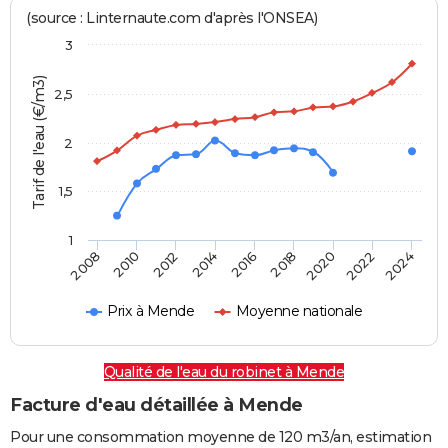
(source : Linternaute.com d'après l'ONSEA)
3
Tarif de l'eau (€/m3)
2,5
2
1,5
1
2016
2014
2024
2012
2022
2010
2020
2008
2018
Prix à Mende
Moyenne nationale
Qualité de l'eau du robinet à Mende
Facture d'eau détaillée à Mende
Pour une consommation moyenne de 120 m3/an, estimation