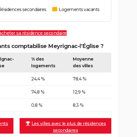
Résidences secondaires
Logements vacants
 acheter sa résidence secondaire
ts comptabilise Meyrignac-l'Église ?
ignac-
% des
Moyenne
ise
logements
des villes
24,4 %
78,4 %
74,8 %
12,9 %
0,8 %
8,3 %
ents
Les villes avec le plus de résidences
secondaires