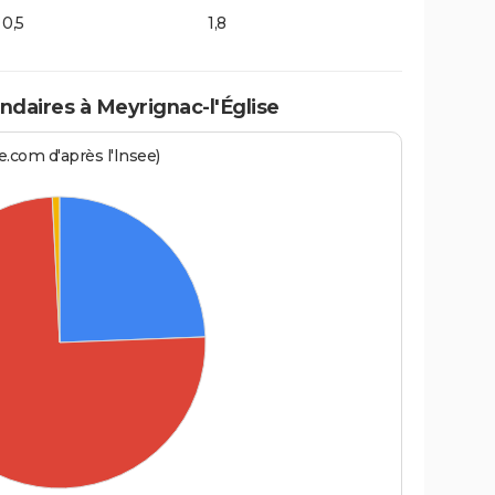
0,5
1,8
daires à Meyrignac-l'Église
.com d'après l'Insee)