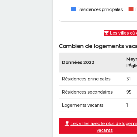
Résidences principales
Les villes où
Combien de logements vacan
Meyr
Données 2022
l'Égl
Résidences principales
31
Résidences secondaires
95
Logements vacants
1
Les villes avec le plus de logem
vacants