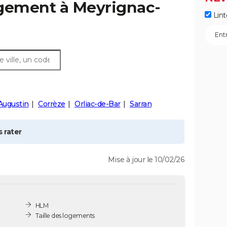
ogement à
Meyrignac-
Lint
Augustin
Corrèze
Orliac-de-Bar
Sarran
 rater
Mise à jour le 10/02/26
HLM
Taille des logements