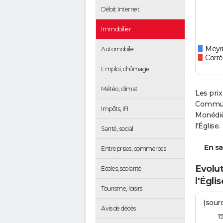
Débit Internet
Immobilier
Meyri
Automobile
Corr
Emploi, chômage
Météo, climat
Les prix
Communa
Impôts, IFI
Monédiè
l'Église.
Santé, social
En sa
Entreprises, commerces
Evolut
Ecoles, scolarité
l'Églis
Tourisme, loisirs
(sourc
Avis de décès
1