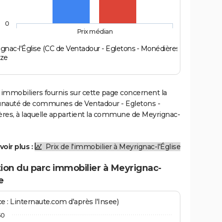
0
Prix médian
gnac-l'Église (CC de Ventadour - Egletons - Monédières)
èze
 immobiliers fournis sur cette page concernent la
uté de communes de Ventadour - Egletons -
res, à laquelle appartient la commune de Meyrignac-
voir plus :
Prix de l'immobilier à Meyrignac-l'Église
ion du parc immobilier à Meyrignac-
e
e : Linternaute.com d'après l'Insee)
50