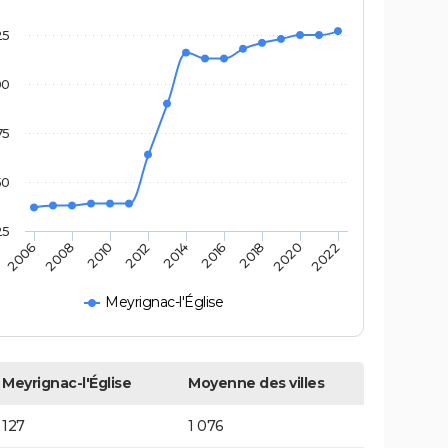
25
00
75
50
25
2006
2008
2010
2012
2014
2016
2018
2020
2022
Meyrignac-l'Église
Meyrignac-l'Église
Moyenne des villes
127
1 076