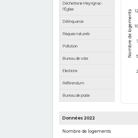
Déchetterie Meyrignac-
l'Église
1
Nombre de logements
Délinquance
1
Risques naturels
Pollution
Bureau de vote
Elections
Référendum
Bureau de poste
Données 2022
Nombre de logements