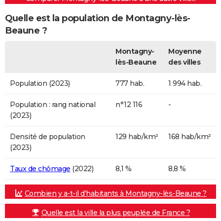
Quelle est la population de Montagny-lès-
Beaune ?
Montagny-
Moyenne
lès-Beaune
des villes
Population (2023)
777 hab.
1 994 hab.
Population : rang national
n°12 116
-
(2023)
Densité de population
129 hab/km²
168 hab/km²
(2023)
Taux de chômage
(2022)
8,1 %
8,8 %
Combien y a-t-il d'habitants à Montagny-lès-Beaune ?
Quelle est la ville la plus peuplée de France ?