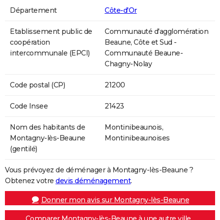
Département
Côte-d'Or
Etablissement public de
Communauté d'agglomération
coopération
Beaune, Côte et Sud -
intercommunale (EPCI)
Communauté Beaune-
Chagny-Nolay
Code postal (CP)
21200
Code Insee
21423
Nom des habitants de
Montinibeaunois,
Montagny-lès-Beaune
Montinibeaunoises
(gentilé)
Vous prévoyez de déménager à Montagny-lès-Beaune ?
Obtenez votre
devis déménagement
.
Donner mon avis sur Montagny-lès-Beaune
Comparer Montagny-lès-Beaune à une autre ville...