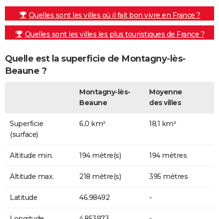
Quelles sont les villes où il fait bon vivre en France ?
Quelles sont les villes les plus touristiques de France ?
Quelle est la superficie de Montagny-lès-
Beaune ?
Montagny-lès-
Moyenne
Beaune
des villes
Superficie
6,0 km²
18,1 km²
(surface)
Altitude min.
194 mètre(s)
194 mètres
Altitude max.
218 mètre(s)
395 mètres
Latitude
46.98492
-
Longitude
4.853973
-