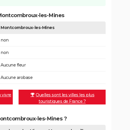
Montcombroux-les-Mines
Montcombroux-les-Mines
non
non
Aucune fleur
Aucune arobase
n vivre
Quelles sont les villes les plus
touristiques de France ?
 Montcombroux-les-Mines ?