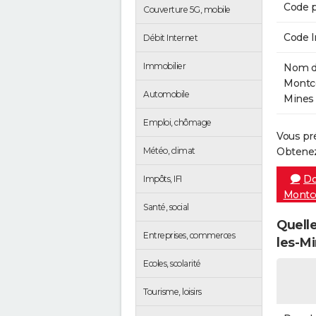
Code p
Couverture 5G, mobile
Code 
Débit Internet
Immobilier
Nom de
Montc
Automobile
Mines 
Emploi, chômage
Vous pr
Météo, climat
Obtenez
Do
Impôts, IFI
Montc
Santé, social
Quell
Entreprises, commerces
les-Mi
Ecoles, scolarité
Tourisme, loisirs