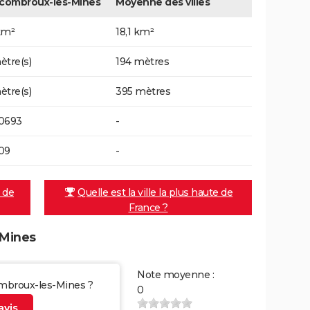
combroux-les-Mines
Moyenne des villes
km²
18,1 km²
ètre(s)
194 mètres
ètre(s)
395 mètres
0693
-
09
-
e de
Quelle est la ville la plus haute de
France ?
-Mines
Note moyenne :
ombroux-les-Mines ?
0
vis