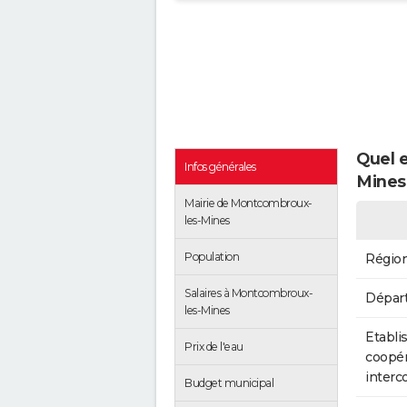
Quel 
Infos générales
Mines
Mairie de Montcombroux-
les-Mines
Population
Régio
Salaires à Montcombroux-
Dépar
les-Mines
Etabli
Prix de l'eau
coopér
inter
Budget municipal