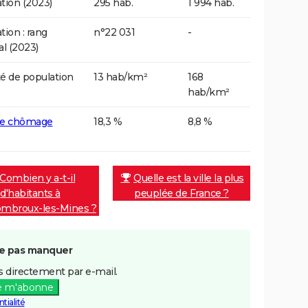
tion (2023)
295 hab.
1 994 hab.
tion : rang
n°22 031
-
al (2023)
é de population
13 hab/km²
168
hab/km²
de chômage
18,3 %
8,8 %
Combien y a-t-il
Quelle est la ville la plus
d'habitants à
peuplée de France ?
mbroux-les-Mines ?
e pas manquer
 directement par e-mail.
e m'abonne
tialité