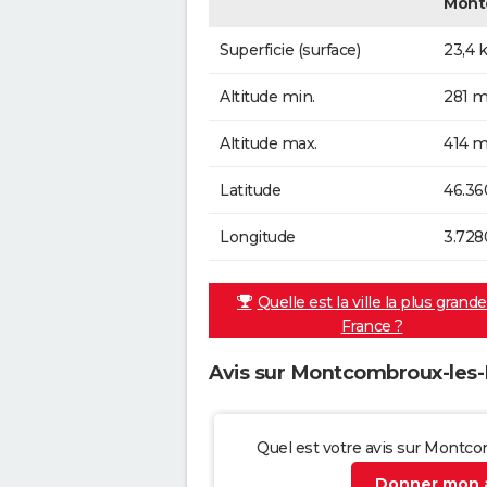
Mont
Superficie (surface)
23,4 
Altitude min.
281 m
Altitude max.
414 m
Latitude
46.36
Longitude
3.728
Quelle est la ville la plus grand
France ?
Avis sur Montcombroux-les
Quel est votre avis sur Montc
Donner mon a