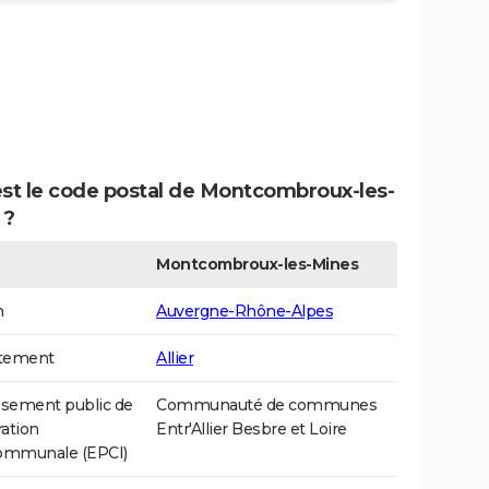
est le code postal de Montcombroux-les-
 ?
Montcombroux-les-Mines
n
Auvergne-Rhône-Alpes
tement
Allier
ssement public de
Communauté de communes
ation
Entr'Allier Besbre et Loire
communale (EPCI)