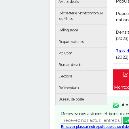
Popula
Avis de décès
Popula
Déchetterie Montcombroux-
les-Mines
nation
Délinquance
Densit
(2023)
Risques naturels
Taux 
Pollution
(2022)
Bureau de vote
Elections
Montco
Référendum
Bureau de poste
A n
Recevez nos astuces et bons plans
J
En savoir plus sur notre politique de confiden