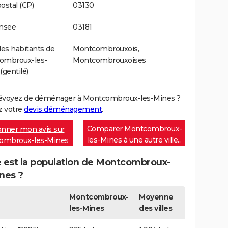
ostal (CP)
03130
Insee
03181
s habitants de
Montcombrouxois,
ombroux-les-
Montcombrouxoises
(gentilé)
évoyez de déménager à Montcombroux-les-Mines ?
 votre
devis déménagement
.
Comparer Montcombroux-
nner mon avis sur
les-Mines à une autre ville...
ombroux-les-Mines
e est la population de Montcombroux-
nes ?
Montcombroux-
Moyenne
les-Mines
des villes