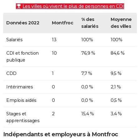
Les villes où vivent le plus de personnes en CDI
% des
Moyenne
Données 2022
Montfroc
salariés
des villes
Salariés
13
100%
100%
CDI et fonction
10
76,9 %
84,6 %
publique
CDD
1
7,7 %
9,5 %
Intérimaires
0
0,0 %
2,1 %
Emplois aidés
0
0,0 %
0,5 %
Stages et
2
15,4 %
3,4 %
apprentissages
Indépendants et employeurs à Montfroc