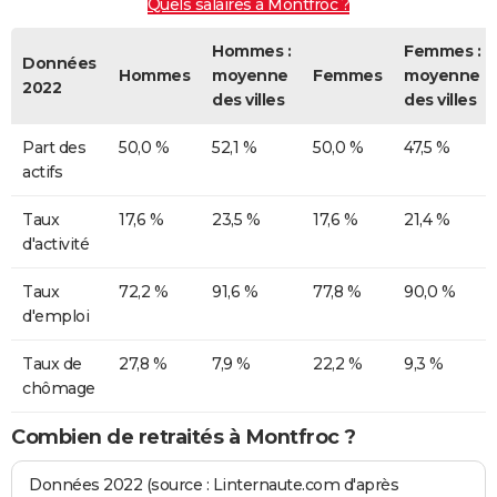
Quels salaires à Montfroc ?
Hommes :
Femmes :
Données
Hommes
moyenne
Femmes
moyenne
2022
des villes
des villes
Part des
50,0 %
52,1 %
50,0 %
47,5 %
actifs
Taux
17,6 %
23,5 %
17,6 %
21,4 %
d'activité
Taux
72,2 %
91,6 %
77,8 %
90,0 %
d'emploi
Taux de
27,8 %
7,9 %
22,2 %
9,3 %
chômage
Combien de retraités à Montfroc ?
Données 2022 (source : Linternaute.com d'après