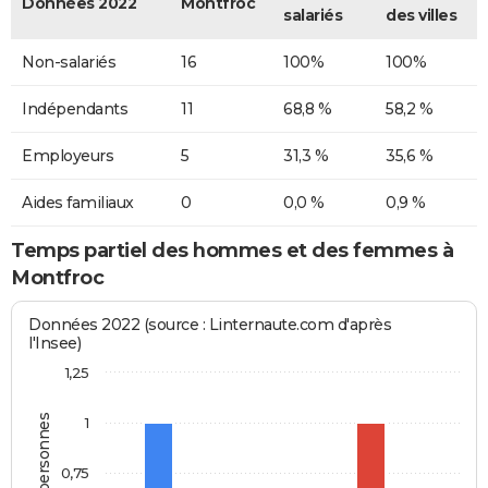
Données 2022
Montfroc
salariés
des villes
Non-salariés
16
100%
100%
Indépendants
11
68,8 %
58,2 %
Employeurs
5
31,3 %
35,6 %
Aides familiaux
0
0,0 %
0,9 %
Temps partiel des hommes et des femmes à
Montfroc
Données 2022 (source : Linternaute.com d'après
l'Insee)
1,25
1
0,75