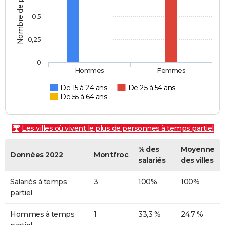
Nombre de personnes
0,5
0,25
0
Hommes
Femmes
De 15 à 24 ans
De 25 à 54 ans
De 55 à 64 ans
Les villes où vivent le plus de personnes à temps partiel
% des
Moyenne
Données 2022
Montfroc
salariés
des villes
Salariés à temps
3
100%
100%
partiel
Hommes à temps
1
33,3 %
24,7 %