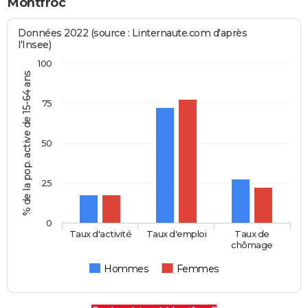
Montfroc
Données 2022 (source : Linternaute.com d'après
l'Insee)
100
% de la pop. active de 15-64 ans
75
50
25
0
Taux d'activité
Taux d'emploi
Taux de
chômage
Hommes
Femmes