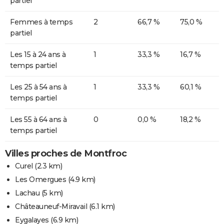
partiel
Femmes à temps
2
66,7 %
75,0 %
partiel
Les 15 à 24 ans à
1
33,3 %
16,7 %
temps partiel
Les 25 à 54 ans à
1
33,3 %
60,1 %
temps partiel
Les 55 à 64 ans à
0
0,0 %
18,2 %
temps partiel
Villes proches de Montfroc
Curel
(2.3 km)
Les Omergues
(4.9 km)
Lachau
(5 km)
Châteauneuf-Miravail
(6.1 km)
Eygalayes
(6.9 km)