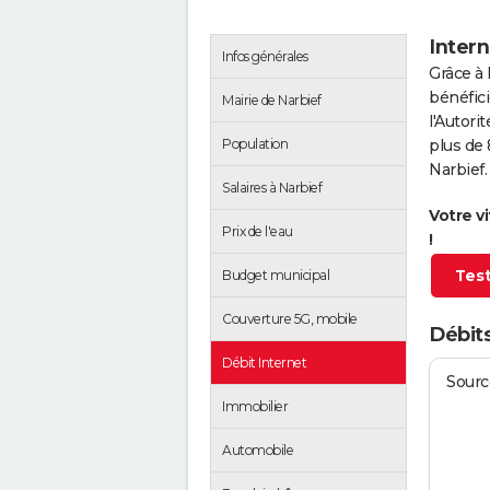
Intern
Infos générales
Grâce à 
bénéfici
Mairie de Narbief
l'Autor
Population
plus de 
Narbief.
Salaires à Narbief
Votre v
Prix de l'eau
!
Test
Budget municipal
Couverture 5G, mobile
Débits
Débit Internet
Source
Immobilier
Automobile