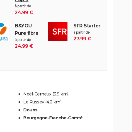
à partir de
24.99 €
B&YOU
SFR Starter
à partir de
Pure fibre
27.99 €
à partir de
24.99 €
Noël-Cerneux
(3.9 km)
Le Russey
(4.2 km)
Doubs
Bourgogne-Franche-Comté