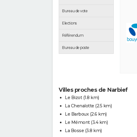
Bureau de vote
Elections
Référendum
Bureau de poste
Villes proches de Narbief
Le Bizot
(1.8 km)
La Chenalotte
(2.5 km)
Le Barboux
(2.6 km)
Le Mémont
(3.4 km)
La Bosse
(3.8 km)