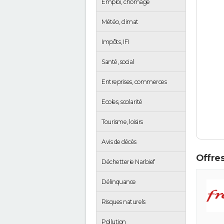
Emploi, chômage
Météo, climat
Impôts, IFI
Santé, social
Entreprises, commerces
Ecoles, scolarité
Tourisme, loisirs
Avis de décès
Offres
Déchetterie Narbief
Délinquance
Risques naturels
Pollution