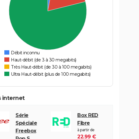
Débit inconnu
Haut-débit (de 3 à 30 megabits)
Très Haut-débit (de 30 à 100 megabits)
Ultra Haut-débit (plus de 100 megabits)
 internet
Série
Box RED
Spéciale
Fibre
à partir de
Freebox
22.99 €
Pop S