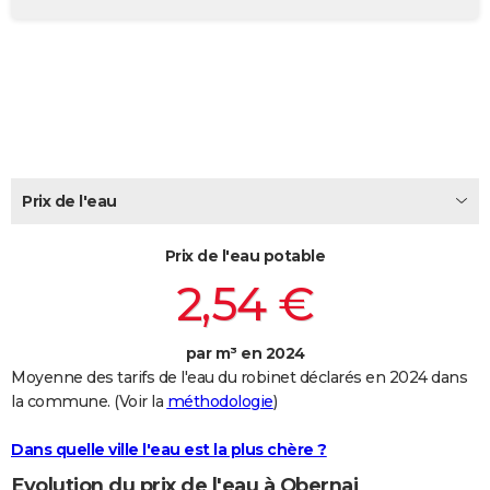
City break
Voyage de noces
Climat
Destinations
Voyage nature
Forum
+
PHOTO
GUIDES D'ACHAT
BONS PLANS
CARTE DE VOEUX
Carte Bonne année
Carte Pâques
Carte de Noël
Carte Saint-Valentin
Carte d'anniversaire
Prix de l'eau
DICTIONNAIRE
Biographies
Expressions
Dictionnaire
Citations
Proverbes
PROGRAMME TV
Prix de l'eau potable
2,54 €
COPAINS D'AVANT
Se connecter
Collèges
Universités
Service militaire
S'inscrire
Lycées
Primaires
Entreprises
Avis de recherche
AVIS DE DÉCÈS
par m³ en 2024
Moyenne des tarifs de l'eau du robinet déclarés en 2024 dans
FORUM
la commune. (Voir la
méthodologie
)
Lifestyle
Sport
Television
Cinema
Bricolage
Culture
Auto
Voyage
Dans quelle ville l'eau est la plus chère ?
Evolution du prix de l'eau à Obernai