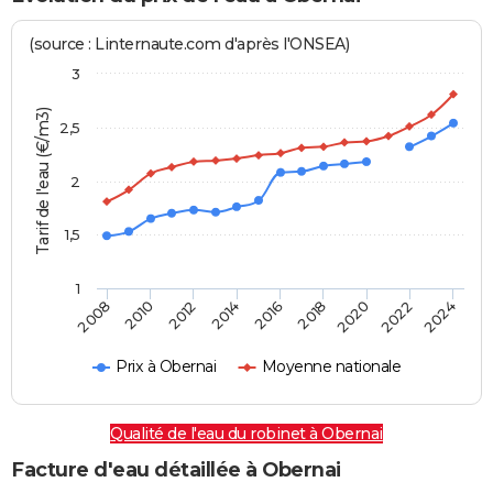
(source : Linternaute.com d'après l'ONSEA)
3
Tarif de l'eau (€/m3)
2,5
2
1,5
1
2016
2014
2024
2012
2022
2010
2020
2008
2018
Prix à Obernai
Moyenne nationale
Qualité de l'eau du robinet à Obernai
Facture d'eau détaillée à Obernai