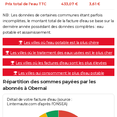
Prix total de l'eau TTC
433,07 €
3,61 €
NB : Les données de certaines communes étant parfois
incomplètes, le montant total de la facture d'eau se base sur la
dernière année possédant des données complètes : eau
potable et assainissement.
Les villes où l'eau potable est la plus chère
Les villes où le traitement des eaux usées est le plus cher
Les villes où les factures d'eau sont les plus élevées
Les villes qui consomment le plus d'eau potable
Répartition des sommes payées par les
abonnés à Obernai
Détail de votre facture d'eau (source :
Linternaute.com d'après l'ONSEA)