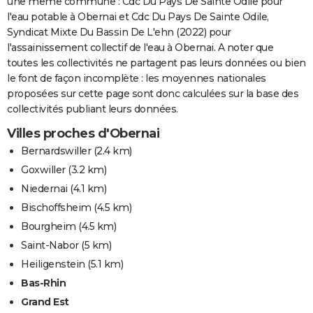
une même commune : Cdc Du Pays De Sainte Odile pour
l'eau potable à Obernai et Cdc Du Pays De Sainte Odile,
Syndicat Mixte Du Bassin De L'ehn (2022) pour
l'assainissement collectif de l'eau à Obernai. A noter que
toutes les collectivités ne partagent pas leurs données ou bien
le font de façon incomplète : les moyennes nationales
proposées sur cette page sont donc calculées sur la base des
collectivités publiant leurs données.
Villes proches d'Obernai
Bernardswiller
(2.4 km)
Goxwiller
(3.2 km)
Niedernai
(4.1 km)
Bischoffsheim
(4.5 km)
Bourgheim
(4.5 km)
Saint-Nabor
(5 km)
Heiligenstein
(5.1 km)
Bas-Rhin
Grand Est