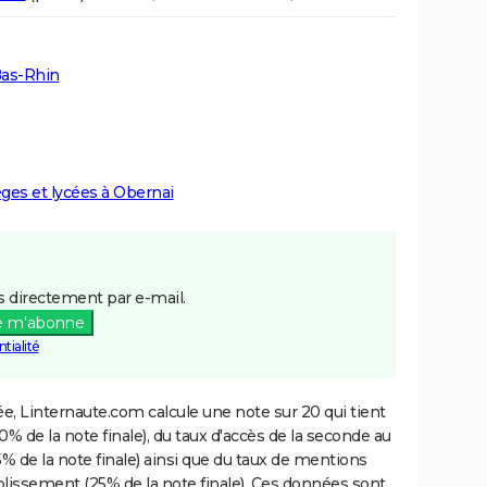
Bas-Rhin
èges et lycées à Obernai
 directement par e-mail.
e m'abonne
tialité
e, Linternaute.com calcule une note sur 20 qui tient
% de la note finale), du taux d'accès de la seconde au
% de la note finale) ainsi que du taux de mentions
blissement (25% de la note finale). Ces données sont