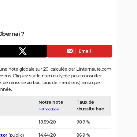
Obernai ?
Email
une note globale sur 20, calculée par Linternaute.com
ycéens. Cliquez sur le nom du lycée pour consulter
aux de réussite au bac, taux de mentions) ainsi que
année.
Notre note
Taux de
réussite bac
Méthodologie
18,89/20
98,9 %
ctor
(public)
14,44/20
86,9 %