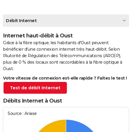
City break
Voyage de noces
Climat
Destinations
Voyage nature
Forum
+
PHOTO
GUIDES D'ACHAT
Débit Internet
BONS PLANS
Internet haut-débit à Oust
Grâce à la fibre optique, les habitants d'Oust peuvent
CARTE DE VOEUX
bénéficier d'une connexion internet très haut-débit. Selon
Carte Bonne année
Carte Pâques
Carte de Noël
Carte Saint-Valentin
Carte d'anniversaire
DICTIONNAIRE
l'Autorité de Régulation des Télécommunications (ARCEP),
plus de 0 % des locaux sont raccordables à la fibre optique à
Biographies
Expressions
Dictionnaire
Citations
Proverbes
PROGRAMME TV
Oust.
Votre vitesse de connexion est-elle rapide ? Faites le test !
COPAINS D'AVANT
Test de débit Internet
Se connecter
Collèges
Universités
Service militaire
S'inscrire
Lycées
Primaires
Entreprises
Avis de recherche
AVIS DE DÉCÈS
Débits Internet à Oust
FORUM
Lifestyle
Sport
Television
Cinema
Bricolage
Culture
Auto
Voyage
Source : Ariase