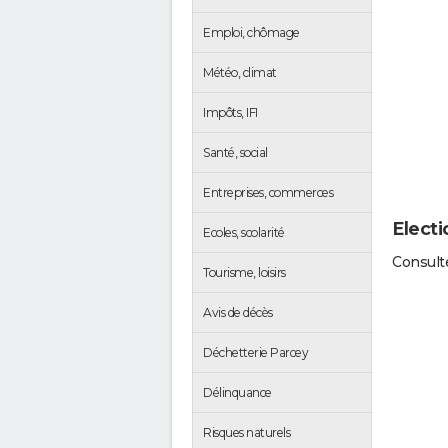
Emploi, chômage
Météo, climat
Impôts, IFI
Santé, social
Entreprises, commerces
Electi
Ecoles, scolarité
Consulte
Tourisme, loisirs
Avis de décès
Déchetterie Parcey
Délinquance
Risques naturels