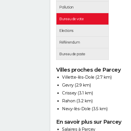
Pollution
Bureau de vote
Elections
Référendum
Bureau de poste
Villes proches de Parcey
Villette-lès-Dole
(2.7 km)
Gevry
(2.9 km)
Crissey
(3.1 km)
Rahon
(3.2 km)
Nevy-lès-Dole
(3.5 km)
En savoir plus sur Parcey
Salaires à Parcey