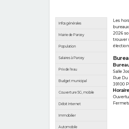
Les hora
Infos générales
bureaux 
2026 so
Mairie de Parcey
trouver 
électio
Population
Burea
Salaires à Parcey
Bureau
Prix de l'eau
Salle J
Rue Du 
Budget municipal
39100 P
Horair
Couverture 5G, mobile
Ouvertur
Fermetu
Débit Internet
Immobilier
Automobile