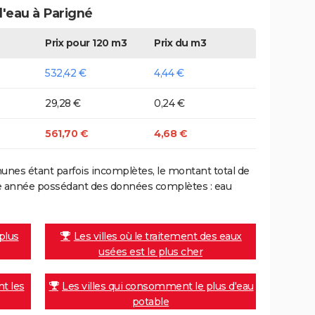
d'eau à Parigné
Prix pour 120 m3
Prix du m3
532,42 €
4,44 €
29,28 €
0,24 €
561,70 €
4,68 €
nes étant parfois incomplètes, le montant total de
ière année possédant des données complètes : eau
 plus
Les villes où le traitement des eaux
usées est le plus cher
nt les
Les villes qui consomment le plus d'eau
potable