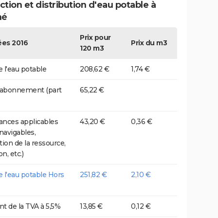
tion et distribution d'eau potable à
né
Prix pour
es 2016
Prix du m3
120 m3
e l'eau potable
208,62 €
1,74 €
 abonnement (part
65,22 €
nces applicables
43,20 €
0,36 €
 navigables,
tion de la ressource,
on, etc.)
de l'eau potable Hors
251,82 €
2,10 €
t de la TVA à 5,5%
13,85 €
0,12 €