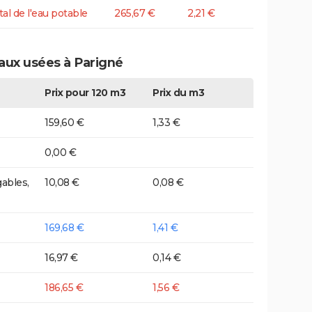
tal de l'eau potable
265,67 €
2,21 €
eaux usées à Parigné
Prix pour 120 m3
Prix du m3
159,60 €
1,33 €
0,00 €
ables,
10,08 €
0,08 €
169,68 €
1,41 €
16,97 €
0,14 €
186,65 €
1,56 €