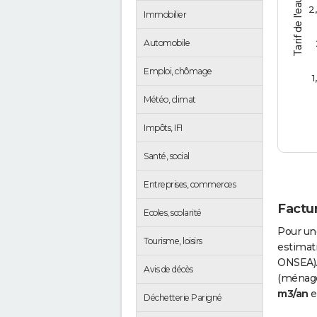
Tarif de l'eau (€/m3)
2
Immobilier
Automobile
Emploi, chômage
1
Météo, climat
Impôts, IFI
Santé, social
Entreprises, commerces
Factur
Ecoles, scolarité
Pour un
Tourisme, loisirs
estimati
ONSEA).
Avis de décès
(ménages
m3/an
e
Déchetterie Parigné