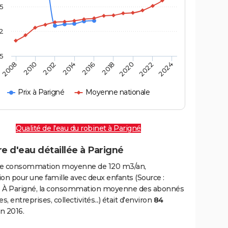
,5
2
,5
2016
2020
2010
2024
2014
2018
2008
2022
2012
Prix à Parigné
Moyenne nationale
Qualité de l'eau du robinet à Parigné
e d'eau détaillée à Parigné
e consommation moyenne de 120 m3/an,
on pour une famille avec deux enfants (Source :
 À Parigné, la consommation moyenne des abonnés
, entreprises, collectivités...) était d'environ
84
n 2016.