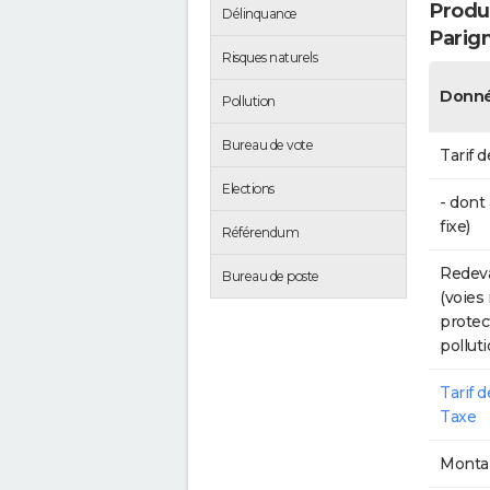
Produc
Délinquance
Parig
Risques naturels
Donné
Pollution
Bureau de vote
Tarif d
Elections
- dont
fixe)
Référendum
Redeva
Bureau de poste
(voies
protec
polluti
Tarif 
Taxe
Montan