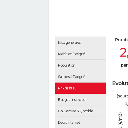
Prix d
Infos générales
2
Mairie de Parigné
par
Population
Salaires à Parigné
Evolut
Prix de l'eau
(sour
Budget municipal
3
Couverture 5G, mobile
Débit Internet