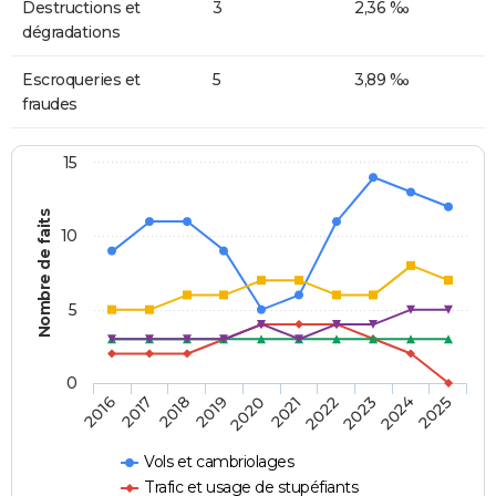
Destructions et
3
2,36 ‰
dégradations
Escroqueries et
5
3,89 ‰
fraudes
15
Nombre de faits
10
5
0
2018
2023
2017
2022
2016
2021
2020
2025
2019
2024
Vols et cambriolages
Trafic et usage de stupéfiants