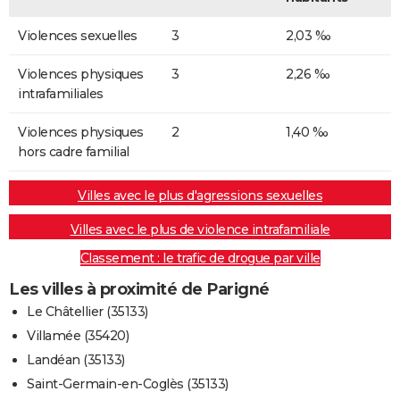
Violences sexuelles
3
2,03 ‰
Violences physiques
3
2,26 ‰
intrafamiliales
Violences physiques
2
1,40 ‰
hors cadre familial
Villes avec le plus d'agressions sexuelles
Villes avec le plus de violence intrafamiliale
Classement : le trafic de drogue par ville
Les villes à proximité de Parigné
Le Châtellier (35133)
Villamée (35420)
Landéan (35133)
Saint-Germain-en-Coglès (35133)