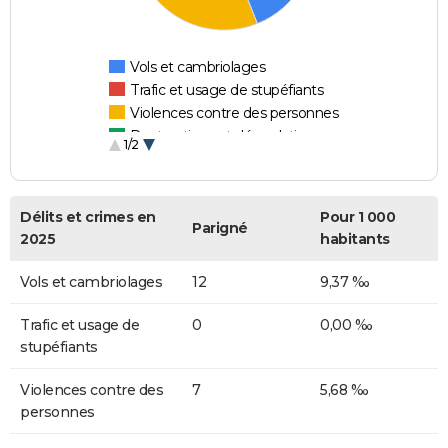
Vols et cambriolages
Trafic et usage de stupéfiants
Violences contre des personnes
Destructions et dégradations
1/2
Escroqueries et fraudes
Délits et crimes en
Pour 1 000
Parigné
2025
habitants
Vols et cambriolages
12
9,37 ‰
Trafic et usage de
0
0,00 ‰
stupéfiants
Violences contre des
7
5,68 ‰
personnes