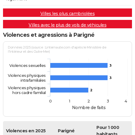
Villes les plus cambriolées
Villes avec le plus de vols de véhicules
Violences et agressions à Parigné
Données 2025 (source : Linternaute.com d'après le Ministère de
l'Intérieur et des Outre-Mer)
Violences sexuelles
3
Violences physiques
3
intrafamiliales
Violences physiques
2
hors cadre familial
0
1
2
3
4
Nombre de faits
Pour 1 000
Violences en 2025
Parigné
habitants