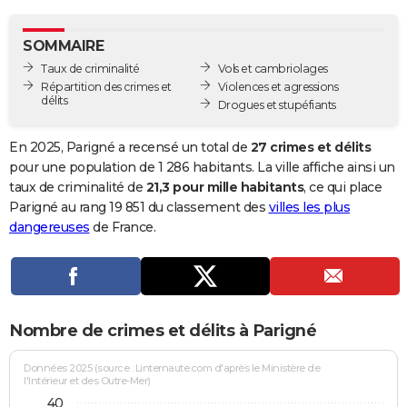
City break
Voyage de noces
Climat
Destinations
Voyage nature
Forum
+
PHOTO
SOMMAIRE
GUIDES D'ACHAT
Taux de criminalité
Vols et cambriolages
Répartition des crimes et
Violences et agressions
BONS PLANS
délits
Drogues et stupéfiants
CARTE DE VOEUX
En 2025, Parigné a recensé un total de
27 crimes et délits
Carte Bonne année
Carte Pâques
Carte de Noël
Carte Saint-Valentin
Carte d'anniversaire
pour une population de 1 286 habitants. La ville affiche ainsi un
DICTIONNAIRE
taux de criminalité de
21,3 pour mille habitants
, ce qui place
Biographies
Expressions
Dictionnaire
Citations
Proverbes
Parigné au rang 19 851 du classement des
villes les plus
PROGRAMME TV
dangereuses
de France.
COPAINS D'AVANT
Se connecter
Collèges
Universités
Service militaire
S'inscrire
Lycées
Primaires
Entreprises
Avis de recherche
AVIS DE DÉCÈS
FORUM
Nombre de crimes et délits à Parigné
Lifestyle
Sport
Television
Cinema
Bricolage
Culture
Auto
Voyage
Données 2025 (source : Linternaute.com d'après le Ministère de
l'Intérieur et des Outre-Mer)
40