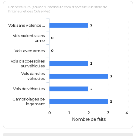
Données 2025 (source : Linternaute.com d'après le Ministère de
l'Intérieur et des Outre-Mer)
Vols sans violence …
2
Vols violents sans
0
arme
Vols avec armes
0
Vols d'accessoires
2
sur véhicules
Vols dans les
3
véhicules
Vols de véhicules
2
Cambriolages de
3
logement
0
1
2
3
4
Nombre de faits