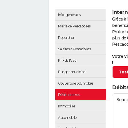
Intern
Infos générales
Grâce à 
bénéfici
Mairie de Pescadoires
l'Autor
Population
plus de 
Pescado
Salaires à Pescadoires
Votre v
Prix de l'eau
!
Test
Budget municipal
Couverture 5G, mobile
Débits
Débit Internet
Source
Immobilier
Automobile