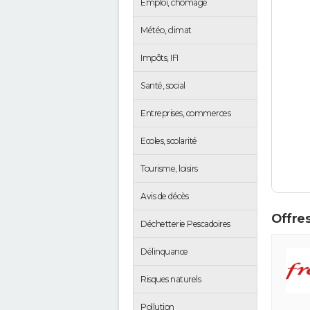
Emploi, chômage
Météo, climat
Impôts, IFI
Santé, social
Entreprises, commerces
Ecoles, scolarité
Tourisme, loisirs
Avis de décès
Offres
Déchetterie Pescadoires
Délinquance
Risques naturels
Pollution