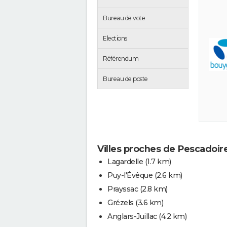
Bureau de vote
Elections
Référendum
Bureau de poste
Villes proches de Pescadoir
Lagardelle
(1.7 km)
Puy-l'Évêque
(2.6 km)
Prayssac
(2.8 km)
Grézels
(3.6 km)
Anglars-Juillac
(4.2 km)