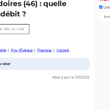
doires
(46) : quelle
Lint
débit ?
elle
Puy-l'Évêque
Prayssac
Grézels
 rater
Mise à jour le 10/02/26