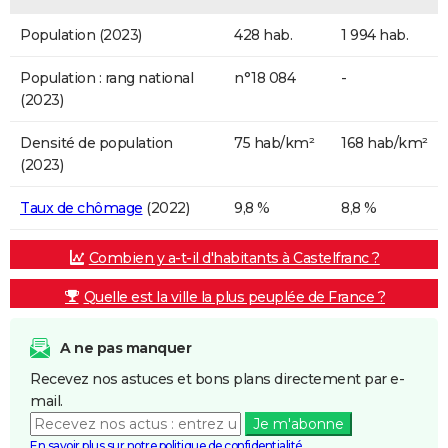
Population (2023)
428 hab.
1 994 hab.
Population : rang national
n°18 084
-
(2023)
Densité de population
75 hab/km²
168 hab/km²
(2023)
Taux de chômage
(2022)
9,8 %
8,8 %
Combien y a-t-il d'habitants à Castelfranc ?
Quelle est la ville la plus peuplée de France ?
A ne pas manquer
Recevez nos astuces et bons plans directement par e-
mail.
Je m'abonne
En savoir plus sur notre politique de confidentialité