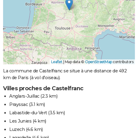
Leaflet
|
Map data ©
OpenStreetMap
contributors
La commune de Castelfranc se situe à une distance de 492
km de Paris (à vol d'oiseau).
Villes proches de Castelfranc
Anglars-Juillac
(2.3 km)
Prayssac
(3.1 km)
Labastide-du-Vert
(3.5 km)
Les Junies
(4 km)
Luzech
(4.6 km)
Lagardelle
(4.6 km)