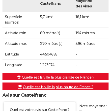
Moyenne
Castelfranc
des villes
Superficie
5,7 km²
18,1 km²
(surface)
Altitude min.
80 mètre(s)
194 mètres
Altitude max.
270 mètre(s)
395 mètres
Latitude
44.504685
-
Longitude
1.223574
-
Quelle est la ville la plus grande de France ?
Quelle est la ville la plus haute de France ?
Avis sur Castelfranc
Note moyenne :
Quel est votre avis sur Castelfranc ?