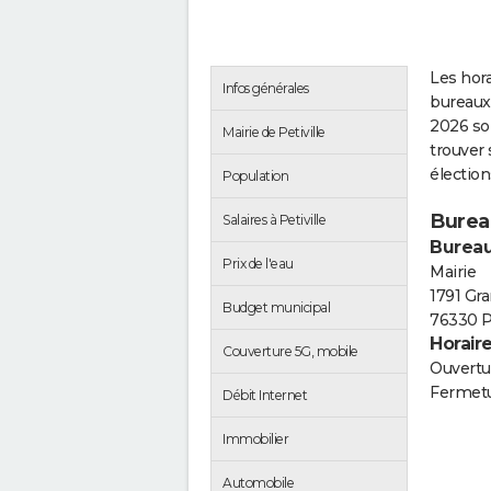
Les hora
Infos générales
bureaux 
2026 so
Mairie de Petiville
trouver 
élection
Population
Bureau
Salaires à Petiville
Bureau
Prix de l'eau
Mairie
1791 Gr
Budget municipal
76330 Pe
Horair
Couverture 5G, mobile
Ouvertur
Fermetu
Débit Internet
Immobilier
Automobile