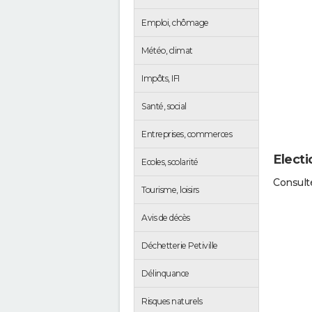
Emploi, chômage
Météo, climat
Impôts, IFI
Santé, social
Entreprises, commerces
Electi
Ecoles, scolarité
Consulte
Tourisme, loisirs
Avis de décès
Déchetterie Petiville
Délinquance
Risques naturels