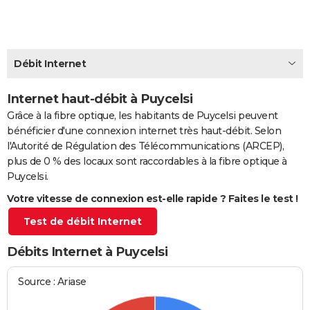
City break
Voyage de noces
Climat
Destinations
Voyage nature
Forum
+
PHOTO
GUIDES D'ACHAT
Débit Internet
BONS PLANS
Internet haut-débit à Puycelsi
CARTE DE VOEUX
Grâce à la fibre optique, les habitants de Puycelsi peuvent
Carte Bonne année
Carte Pâques
Carte de Noël
Carte Saint-Valentin
Carte d'anniversaire
DICTIONNAIRE
bénéficier d'une connexion internet très haut-débit. Selon
l'Autorité de Régulation des Télécommunications (ARCEP),
Biographies
Expressions
Dictionnaire
Citations
Proverbes
PROGRAMME TV
plus de 0 % des locaux sont raccordables à la fibre optique à
Puycelsi.
COPAINS D'AVANT
Votre vitesse de connexion est-elle rapide ? Faites le test !
Se connecter
Collèges
Universités
Service militaire
S'inscrire
Lycées
Primaires
Entreprises
Avis de recherche
AVIS DE DÉCÈS
Test de débit Internet
FORUM
Débits Internet à Puycelsi
Lifestyle
Sport
Television
Cinema
Bricolage
Culture
Auto
Voyage
Source : Ariase