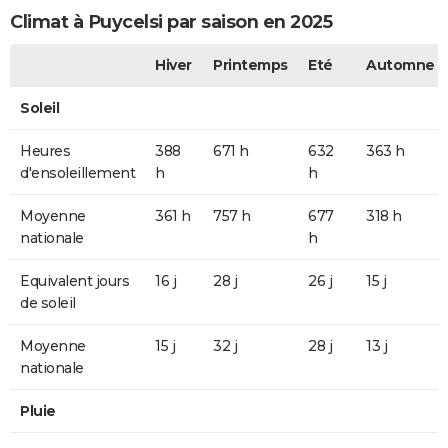
Climat à Puycelsi par saison en 2025
Hiver
Printemps
Eté
Automne
Soleil
Heures
388
671 h
632
363 h
d'ensoleillement
h
h
Moyenne
361 h
757 h
677
318 h
nationale
h
Equivalent jours
16 j
28 j
26 j
15 j
de soleil
Moyenne
15 j
32 j
28 j
13 j
nationale
Pluie