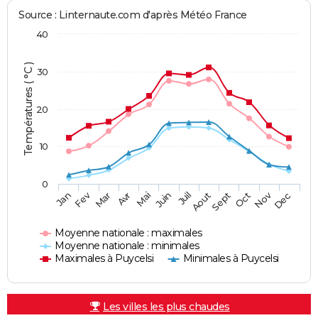
Source : Linternaute.com d'après Météo France
40
Températures ( °C )
30
20
10
0
Fev
Nov
Jan
Mar
Avr
Mai
Juin
Juil
Aout
Sept
Oct
Dec
Moyenne nationale : maximales
Moyenne nationale : minimales
Maximales à Puycelsi
Minimales à Puycelsi
Les villes les plus chaudes