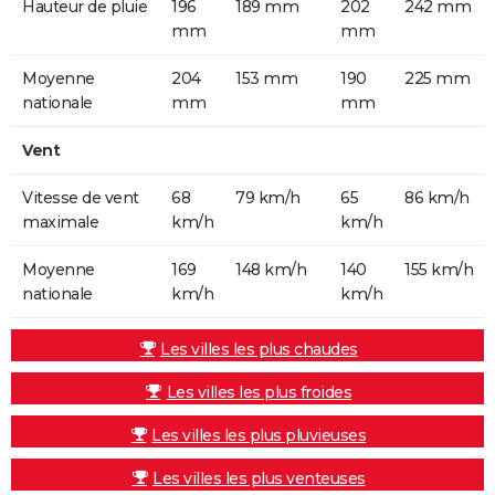
Hauteur de pluie
196
189 mm
202
242 mm
mm
mm
Moyenne
204
153 mm
190
225 mm
nationale
mm
mm
Vent
Vitesse de vent
68
79 km/h
65
86 km/h
maximale
km/h
km/h
Moyenne
169
148 km/h
140
155 km/h
nationale
km/h
km/h
Les villes les plus chaudes
Les villes les plus froides
Les villes les plus pluvieuses
Les villes les plus venteuses