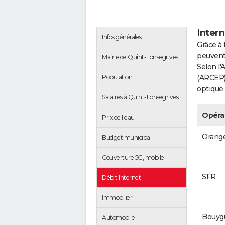
Intern
Infos générales
Grâce à 
peuvent 
Mairie de Quint-Fonsegrives
Selon l
Population
(ARCEP),
optique
Salaires à Quint-Fonsegrives
Opéra
Prix de l'eau
Orang
Budget municipal
Couverture 5G, mobile
SFR
Débit Internet
Immobilier
Bouyg
Automobile