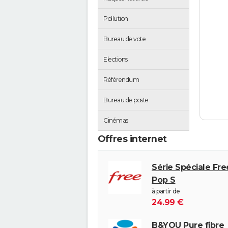
Pollution
Bureau de vote
Elections
Référendum
Bureau de poste
Cinémas
Offres internet
Série Spéciale Fr
Pop S
à partir de
24.99 €
B&YOU Pure fibre