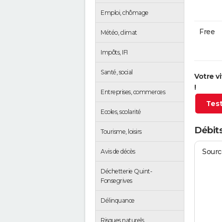
Emploi, chômage
Free
Météo, climat
Impôts, IFI
Santé, social
Votre v
!
Entreprises, commerces
Test
Ecoles, scolarité
Débits
Tourisme, loisirs
Source
Avis de décès
Déchetterie Quint-
Fonsegrives
Délinquance
Risques naturels