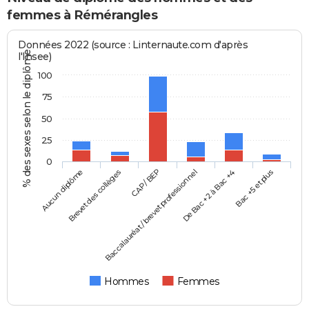
femmes à Rémérangles
Données 2022 (source : Linternaute.com d'après
% des sexes selon le diplôme
l'Insee)
100
75
50
25
0
Aucun diplôme
Baccalauréat / brevet professionnel
CAP / BEP
Bac +5 et plus
Brevet des collèges
De Bac +2 à Bac +4
Hommes
Femmes