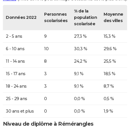
% de la
Personnes
Moyenne
Données 2022
population
scolarisées
des villes
scolarisée
2 - 5 ans
9
27,3 %
15,3 %
6 - 10 ans
10
30,3 %
29,6 %
11 - 14 ans
8
24,2 %
25,5 %
15 - 17 ans
3
9,1 %
18,5 %
18 - 24 ans
3
9,1 %
8,7 %
25 - 29 ans
0
0,0 %
0,5 %
30 ans et plus
0
0,0 %
1,9 %
Niveau de diplôme à Rémérangles