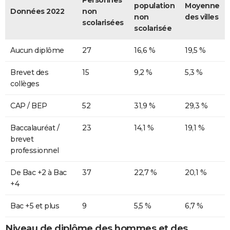
population
Moyenne
Données 2022
non
non
des villes
scolarisées
scolarisée
Aucun diplôme
27
16,6 %
19,5 %
Brevet des
15
9,2 %
5,3 %
collèges
CAP / BEP
52
31,9 %
29,3 %
Baccalauréat /
23
14,1 %
19,1 %
brevet
professionnel
De Bac +2 à Bac
37
22,7 %
20,1 %
+4
Bac +5 et plus
9
5,5 %
6,7 %
Niveau de diplôme des hommes et des