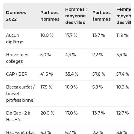
Hommes :
Femmes
Données
Part des
Part des
moyenne
moyenn
2022
hommes
femmes
des villes
des ville
Aucun
10,0 %
17,7 %
13,7 %
11,9 %
diplôme
Brevet des
5,0 %
4,3 %
7,2 %
3,4 %
collèges
CAP / BEP
41,3 %
35,4 %
57,6 %
57,4 %
Baccalauréat /
17,5 %
18,9 %
5,8 %
10,9 %
brevet
professionnel
De Bac +2 à
20,0 %
17,0 %
13,7 %
12,7 %
Bac +4
Bac +5 et plus
6,3 %
6,7 %
2,2 %
3,6 %