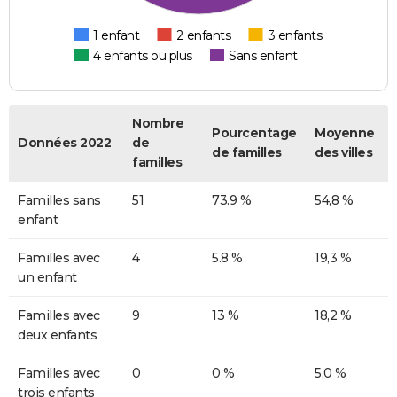
1 enfant
2 enfants
3 enfants
4 enfants ou plus
Sans enfant
Nombre
Pourcentage
Moyenne
Données 2022
de
de familles
des villes
familles
Familles sans
51
73.9 %
54,8 %
enfant
Familles avec
4
5.8 %
19,3 %
un enfant
Familles avec
9
13 %
18,2 %
deux enfants
Familles avec
0
0 %
5,0 %
trois enfants