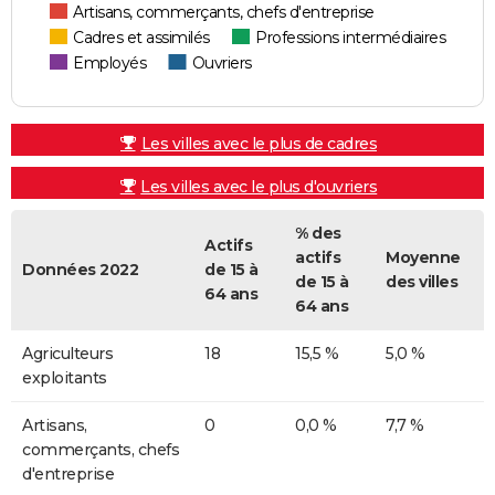
Artisans, commerçants, chefs d'entreprise
Cadres et assimilés
Professions intermédiaires
Employés
Ouvriers
Les villes avec le plus de cadres
Les villes avec le plus d'ouvriers
% des
Actifs
actifs
Moyenne
Données 2022
de 15 à
de 15 à
des villes
64 ans
64 ans
Agriculteurs
18
15,5 %
5,0 %
exploitants
Artisans,
0
0,0 %
7,7 %
commerçants, chefs
d'entreprise