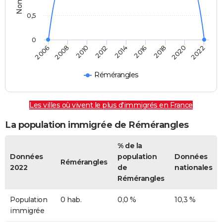
0,5
0
2014
2012
2022
2010
2020
2008
2018
2006
2016
Rémérangles
Les villes où vivent le plus d'immigrés en France
La population immigrée de Rémérangles
% de la
Données
population
Données
Rémérangles
2022
de
nationales
Rémérangles
Population
0 hab.
0,0 %
10,3 %
immigrée