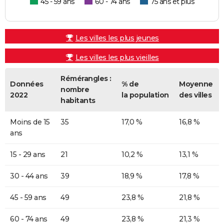
45 - 59 ans
60 - 74 ans
75 ans et plus
Les villes les plus jeunes
Les villes les plus vieilles
Rémérangles :
Données
% de
Moyenne
nombre
2022
la population
des villes
habitants
Moins de 15
35
17,0 %
16,8 %
ans
15 - 29 ans
21
10,2 %
13,1 %
30 - 44 ans
39
18,9 %
17,8 %
45 - 59 ans
49
23,8 %
21,8 %
60 - 74 ans
49
23,8 %
21,3 %