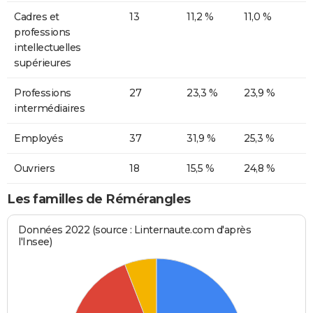
Cadres et
13
11,2 %
11,0 %
professions
intellectuelles
supérieures
Professions
27
23,3 %
23,9 %
intermédiaires
Employés
37
31,9 %
25,3 %
Ouvriers
18
15,5 %
24,8 %
Les familles de Rémérangles
Données 2022 (source : Linternaute.com d'après
l'Insee)