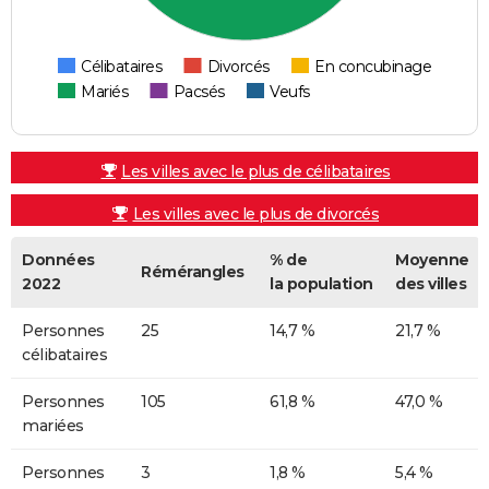
Célibataires
Divorcés
En concubinage
Mariés
Pacsés
Veufs
Les villes avec le plus de célibataires
Les villes avec le plus de divorcés
Données
% de
Moyenne
Rémérangles
2022
la population
des villes
Personnes
25
14,7 %
21,7 %
célibataires
Personnes
105
61,8 %
47,0 %
mariées
Personnes
3
1,8 %
5,4 %