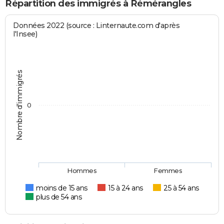
Répartition des immigrés à Rémérangles
Données 2022 (source : Linternaute.com d'après
l'Insee)
Nombre d'immigrés
0
Hommes
Femmes
moins de 15 ans
15 à 24 ans
25 à 54 ans
plus de 54 ans