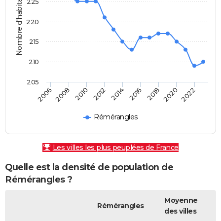
Nombre d'habitants
225
220
215
210
205
2010
2006
2020
2016
2012
2008
2022
2018
2014
Rémérangles
Les villes les plus peuplées de France
Quelle est la densité de population de
Rémérangles ?
Moyenne
Rémérangles
des villes