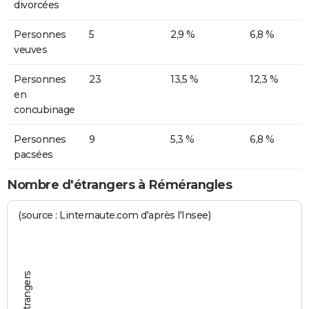
divorcées
Personnes
5
2,9 %
6,8 %
veuves
Personnes
23
13,5 %
12,3 %
en
concubinage
Personnes
9
5,3 %
6,8 %
pacsées
Nombre d'étrangers à Rémérangles
(source : Linternaute.com d'après l'Insee)