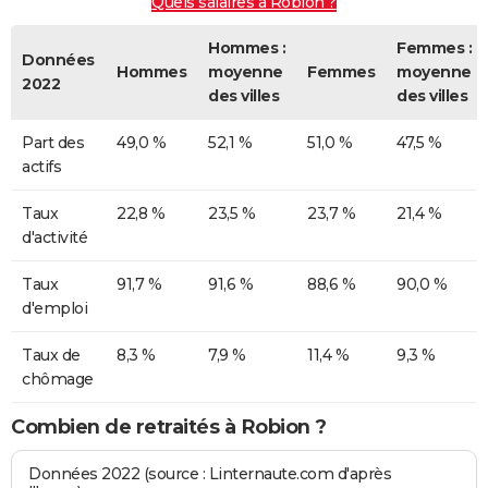
Quels salaires à Robion ?
Hommes :
Femmes :
Données
Hommes
moyenne
Femmes
moyenne
2022
des villes
des villes
Part des
49,0 %
52,1 %
51,0 %
47,5 %
actifs
Taux
22,8 %
23,5 %
23,7 %
21,4 %
d'activité
Taux
91,7 %
91,6 %
88,6 %
90,0 %
d'emploi
Taux de
8,3 %
7,9 %
11,4 %
9,3 %
chômage
Combien de retraités à Robion ?
Données 2022 (source : Linternaute.com d'après