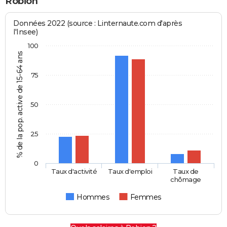
Robion
Données 2022 (source : Linternaute.com d'après
l'Insee)
100
% de la pop. active de 15-64 ans
75
50
25
0
Taux d'activité
Taux d'emploi
Taux de
chômage
Hommes
Femmes