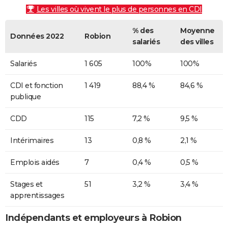
Les villes où vivent le plus de personnes en CDI
% des
Moyenne
Données 2022
Robion
salariés
des villes
Salariés
1 605
100%
100%
CDI et fonction
1 419
88,4 %
84,6 %
publique
CDD
115
7,2 %
9,5 %
Intérimaires
13
0,8 %
2,1 %
Emplois aidés
7
0,4 %
0,5 %
Stages et
51
3,2 %
3,4 %
apprentissages
Indépendants et employeurs à Robion