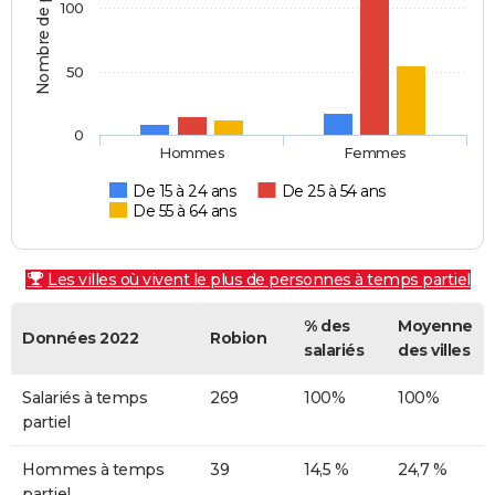
Nombre de personnes
100
50
0
Hommes
Femmes
De 15 à 24 ans
De 25 à 54 ans
De 55 à 64 ans
Les villes où vivent le plus de personnes à temps partiel
% des
Moyenne
Données 2022
Robion
salariés
des villes
Salariés à temps
269
100%
100%
partiel
Hommes à temps
39
14,5 %
24,7 %
partiel