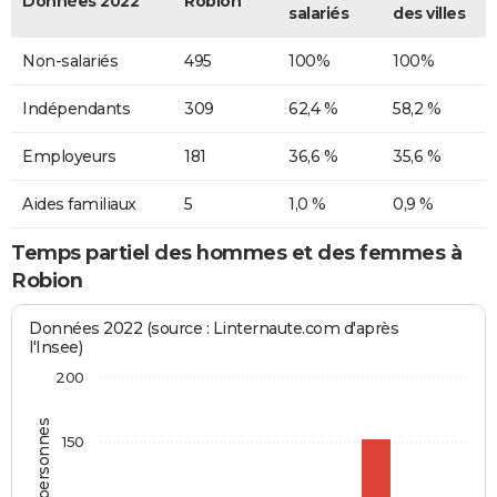
Données 2022
Robion
salariés
des villes
Non-salariés
495
100%
100%
Indépendants
309
62,4 %
58,2 %
Employeurs
181
36,6 %
35,6 %
Aides familiaux
5
1,0 %
0,9 %
Temps partiel des hommes et des femmes à
Robion
Données 2022 (source : Linternaute.com d'après
l'Insee)
200
150