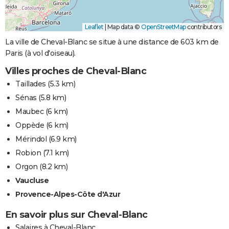
Leaflet
|
Map data ©
OpenStreetMap
contributors
La ville de Cheval-Blanc se situe à une distance de 603 km de
Paris (à vol d'oiseau).
Villes proches de Cheval-Blanc
Taillades
(5.3 km)
Sénas
(5.8 km)
Maubec
(6 km)
Oppède
(6 km)
Mérindol
(6.9 km)
Robion
(7.1 km)
Orgon
(8.2 km)
Vaucluse
Provence-Alpes-Côte d'Azur
En savoir plus sur Cheval-Blanc
Salaires à Cheval-Blanc