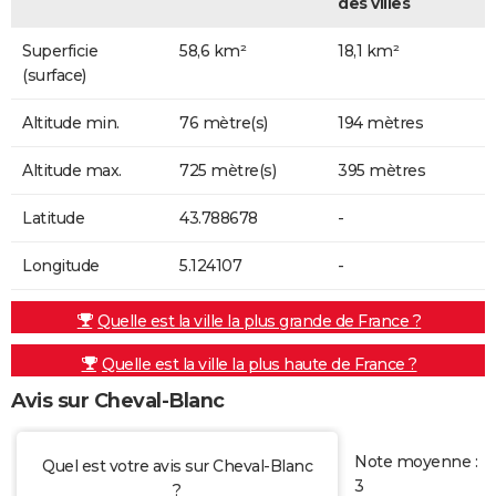
des villes
Superficie
58,6 km²
18,1 km²
(surface)
Altitude min.
76 mètre(s)
194 mètres
Altitude max.
725 mètre(s)
395 mètres
Latitude
43.788678
-
Longitude
5.124107
-
Quelle est la ville la plus grande de France ?
Quelle est la ville la plus haute de France ?
Avis sur Cheval-Blanc
Note moyenne :
Quel est votre avis sur Cheval-Blanc
3
?