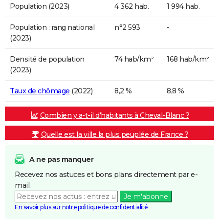
Population (2023)
4 362 hab.
1 994 hab.
Population : rang national
n°2 593
-
(2023)
Densité de population
74 hab/km²
168 hab/km²
(2023)
Taux de chômage
(2022)
8,2 %
8,8 %
Combien y a-t-il d'habitants à Cheval-Blanc ?
Quelle est la ville la plus peuplée de France ?
A ne pas manquer
Recevez nos astuces et bons plans directement par e-
mail.
Je m'abonne
En savoir plus sur notre politique de confidentialité