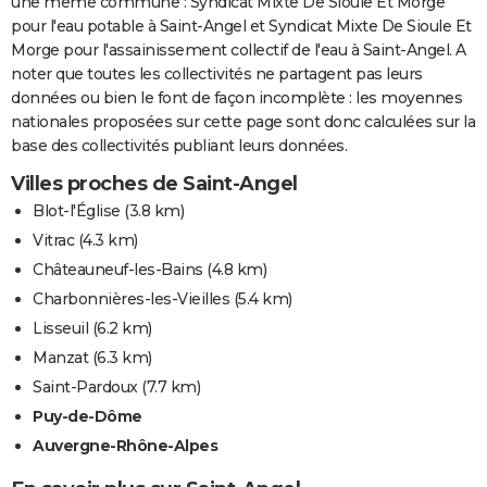
une même commune : Syndicat Mixte De Sioule Et Morge
pour l'eau potable à Saint-Angel et Syndicat Mixte De Sioule Et
Morge pour l'assainissement collectif de l'eau à Saint-Angel. A
noter que toutes les collectivités ne partagent pas leurs
données ou bien le font de façon incomplète : les moyennes
nationales proposées sur cette page sont donc calculées sur la
base des collectivités publiant leurs données.
Villes proches de Saint-Angel
Blot-l'Église
(3.8 km)
Vitrac
(4.3 km)
Châteauneuf-les-Bains
(4.8 km)
Charbonnières-les-Vieilles
(5.4 km)
Lisseuil
(6.2 km)
Manzat
(6.3 km)
Saint-Pardoux
(7.7 km)
Puy-de-Dôme
Auvergne-Rhône-Alpes