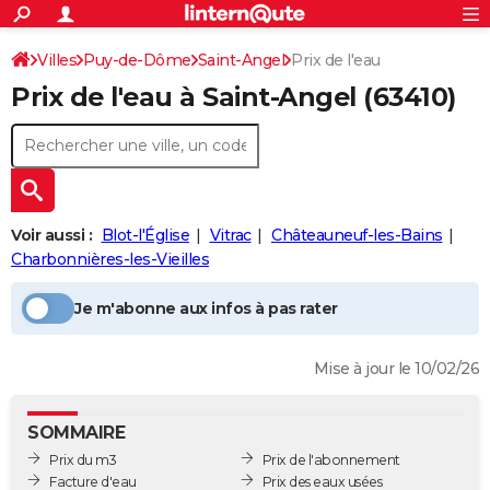
ACTUALITÉS
Connexion
S'inscrire
Villes
Puy-de-Dôme
Saint-Angel
Prix de l'eau
Rechercher
Société
Education
Villes
Politique
Faits Divers
Monde
+
SPORT
Prix de l'eau à
Saint-Angel
(63410)
Football
Cyclisme
Forum
Coupe du monde 2026
Tennis
Rugby
CULTURE
TNT
Cinéma
Musique
Programme TV
Streaming
Sorties cinéma
+
FINANCE
Impôts
Immobilier
Banque
Crédit
Retraite
Epargne
Risques naturels par ville
Assurance
AUTO
Voir aussi :
Blot-l'Église
Vitrac
Châteauneuf-les-Bains
Réserver un essai
Berlines
Forum auto
Essais
Citadines
SUV
+
HIGH-TECH
Charbonnières-les-Vieilles
Meilleur smartphone
Ordinateurs
Guide high-tech
Mobiles
Internet
Jeux vidéo
+
BRICOLAGE
Je m'abonne aux infos à pas rater
Aménagement intérieur
Cuisine
Jardinage
+
Forum
Extérieur
Salle de bains
Rangement
WEEK-END
Mise à jour le 10/02/26
Escapades
Expositions
Week-end nature
Guides de France
Patrimoine
Musées
+
LIFESTYLE
Bien-être
Mode
+
Art de vivre
Loisirs
Modes de vie
SANTE
SOMMAIRE
Prix du m3
Prix de l'abonnement
Guide de la santé
Médicaments
+
Alimentation
Maladies
Sommeil
VOYAGE
Facture d'eau
Prix des eaux usées