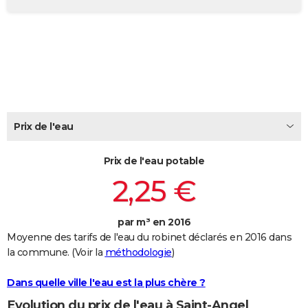
City break
Voyage de noces
Climat
Destinations
Voyage nature
Forum
+
PHOTO
GUIDES D'ACHAT
BONS PLANS
CARTE DE VOEUX
Carte Bonne année
Carte Pâques
Carte de Noël
Carte Saint-Valentin
Carte d'anniversaire
Prix de l'eau
DICTIONNAIRE
Biographies
Expressions
Dictionnaire
Citations
Proverbes
PROGRAMME TV
Prix de l'eau potable
2,25 €
COPAINS D'AVANT
Se connecter
Collèges
Universités
Service militaire
S'inscrire
Lycées
Primaires
Entreprises
Avis de recherche
AVIS DE DÉCÈS
par m³ en 2016
Moyenne des tarifs de l'eau du robinet déclarés en 2016 dans
FORUM
la commune. (Voir la
méthodologie
)
Lifestyle
Sport
Television
Cinema
Bricolage
Culture
Auto
Voyage
Dans quelle ville l'eau est la plus chère ?
Evolution du prix de l'eau à Saint-Angel